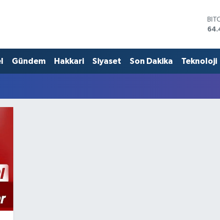
BIT
64.
DO
47,
EU
l
Gündem
Hakkari
Siyaset
Son Dakika
Teknoloji
55,
STE
64,
GRA
651
BİS
13.