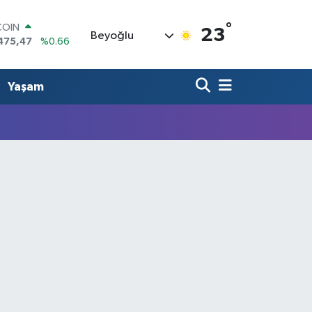
°
COIN
23
Beyoğlu
475,47
%0.66
LAR
5971
%0.05
RO
Yaşam
1336
%0.18
RLİN
2534
%0.22
M ALTIN
8.23
%0.39
T100
703
%0