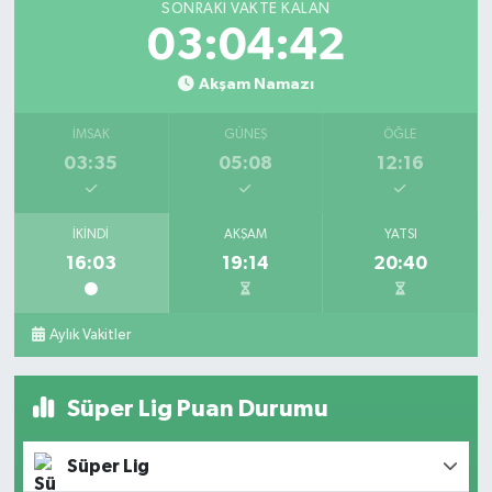
SONRAKI VAKTE KALAN
03:04:42
Akşam Namazı
İMSAK
GÜNEŞ
ÖĞLE
03:35
05:08
12:16
İKINDI
AKŞAM
YATSI
16:03
19:14
20:40
Aylık Vakitler
Süper Lig Puan Durumu
Süper Lig