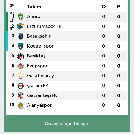
#
Takım
O
P
1
Amed
0
0
2
Erzurumspor FK
0
0
3
Başakşehir
0
0
4
Kocaelispor
0
0
5
Beşiktaş
0
0
6
Eyüpspor
0
0
7
Galatasaray
0
0
8
Çorum FK
0
0
9
Gaziantep FK
0
0
10
Alanyaspor
0
0
Detaylar için tıklayın