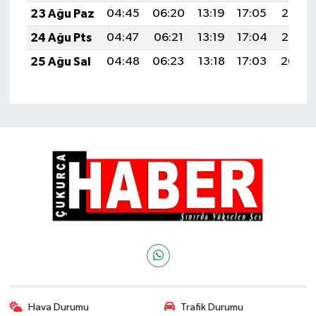
23 Ağu Paz
04:45
06:20
13:19
17:05
20:07
24 Ağu Pts
04:47
06:21
13:19
17:04
20:06
25 Ağu Sal
04:48
06:23
13:18
17:03
20:04
Hava Durumu
Trafik Durumu