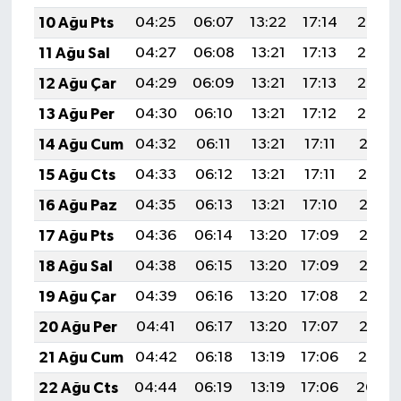
10 Ağu Pts
04:25
06:07
13:22
17:14
20:26
11 Ağu Sal
04:27
06:08
13:21
17:13
20:25
12 Ağu Çar
04:29
06:09
13:21
17:13
20:23
13 Ağu Per
04:30
06:10
13:21
17:12
20:22
14 Ağu Cum
04:32
06:11
13:21
17:11
20:21
15 Ağu Cts
04:33
06:12
13:21
17:11
20:19
16 Ağu Paz
04:35
06:13
13:21
17:10
20:18
17 Ağu Pts
04:36
06:14
13:20
17:09
20:16
18 Ağu Sal
04:38
06:15
13:20
17:09
20:15
19 Ağu Çar
04:39
06:16
13:20
17:08
20:13
20 Ağu Per
04:41
06:17
13:20
17:07
20:12
21 Ağu Cum
04:42
06:18
13:19
17:06
20:10
22 Ağu Cts
04:44
06:19
13:19
17:06
20:09