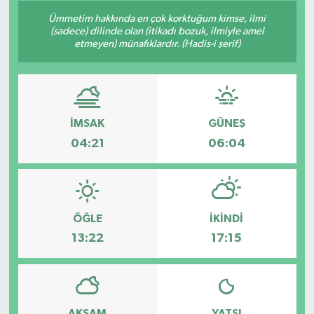
Ümmetim hakkında en çok korktuğum kimse, ilmi
Son Dakika
(sadece) dilinde olan (itikadı bozuk, ilmiyle amel
etmeyen) münafıklardır. (Hadis-i şerif)
Teknoloji
Yaşam
İMSAK
GÜNEŞ
04:21
06:04
ÖĞLE
İKINDI
13:22
17:15
AKŞAM
YATSI