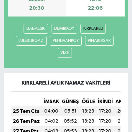
20:30
22:06
BABAESKİ
DEMIRKOY
KIRKLARELİ
LULEBURGAZ
PEHLIVANKOY
PINARHISAR
VIZE
KIRKLARELİ AYLIK NAMAZ VAKITLERI
İMSAK
GÜNEŞ
ÖĞLE
İKINDI
AKŞA
25 Tem Cts
04:00
05:51
13:23
17:20
20:44
26 Tem Paz
04:02
05:52
13:23
17:20
20:43
27 Tem Pts
04:03
05:53
13:23
17:20
20:42