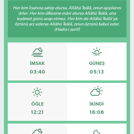
Her kim lisanına sahip olursa, Allâhü Teâlâ, onun ayıplarını
Son Dakika
örter. Her kim öfkesine mâni olursa Allâhü Teâlâ, ona
kıyâmet günü azap etmez. Her kim de Allâhü Teâlâ'ya
özrünü arz ederse Allâhü Teâlâ, onun özrünü kabul eder.
Teknoloji
(Hadis-i şerif)
Yaşam
İMSAK
GÜNEŞ
03:40
05:13
ÖĞLE
İKINDI
12:21
16:08