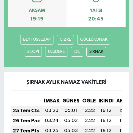
AKŞAM
YATSI
19:19
20:45
BEYTÜŞŞEBAP
CİZRE
GÜÇLÜKONAK
SİLOPİ
ULUDERE
İDİL
ŞIRNAK
ŞIRNAK AYLIK NAMAZ VAKITLERI
İMSAK
GÜNEŞ
ÖĞLE
İKINDI
AKŞA
25 Tem Cts
03:23
05:01
12:22
16:12
19:32
26 Tem Paz
03:24
05:02
12:22
16:12
19:31
27 Tem Pts
03:25
05:03
12:22
16:12
19:31