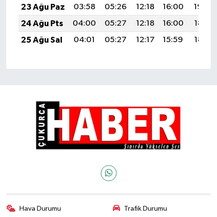
23 Ağu Paz
03:58
05:26
12:18
16:00
19:00
24 Ağu Pts
04:00
05:27
12:18
16:00
18:59
25 Ağu Sal
04:01
05:27
12:17
15:59
18:58
Hava Durumu
Trafik Durumu