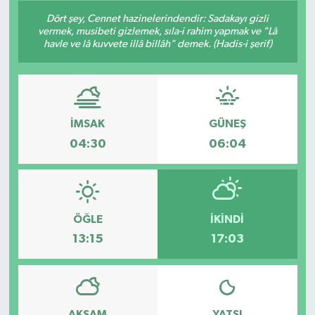
Dört şey, Cennet hazinelerindendir: Sadakayı gizli
Son Dakika
vermek, musibeti gizlemek, sıla-i rahim yapmak ve "Lâ
havle ve lâ kuvvete illâ billâh" demek. (Hadis-i şerif)
Teknoloji
Yaşam
İMSAK
GÜNEŞ
04:30
06:04
ÖĞLE
İKINDI
13:15
17:03
AKŞAM
YATSI