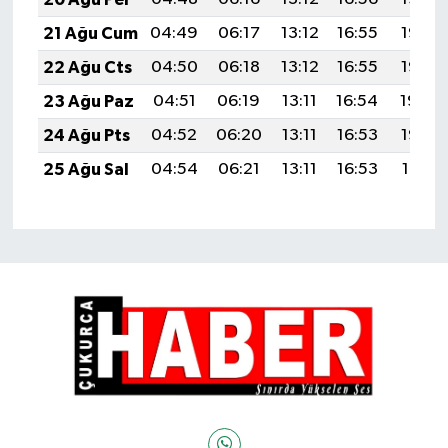
21 Ağu Cum
04:49
06:17
13:12
16:55
19:57
22 Ağu Cts
04:50
06:18
13:12
16:55
19:56
23 Ağu Paz
04:51
06:19
13:11
16:54
19:54
24 Ağu Pts
04:52
06:20
13:11
16:53
19:53
25 Ağu Sal
04:54
06:21
13:11
16:53
19:51