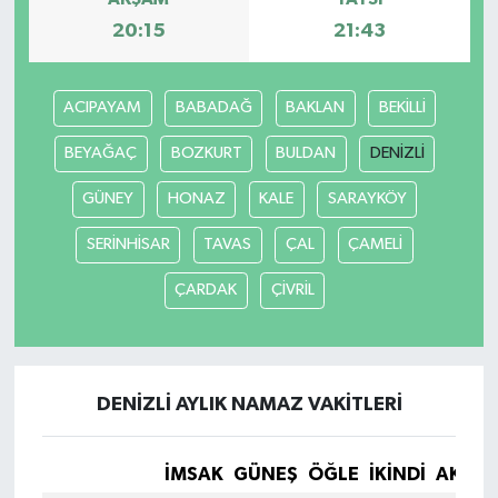
20:15
21:43
ACIPAYAM
BABADAĞ
BAKLAN
BEKİLLİ
BEYAĞAÇ
BOZKURT
BULDAN
DENİZLİ
GÜNEY
HONAZ
KALE
SARAYKÖY
SERİNHİSAR
TAVAS
ÇAL
ÇAMELİ
ÇARDAK
ÇİVRİL
DENİZLİ AYLIK NAMAZ VAKITLERI
İMSAK
GÜNEŞ
ÖĞLE
İKINDI
AKŞA