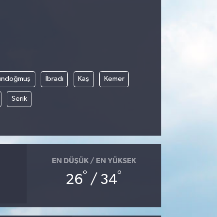
ündoğmuş
İbradı
Kaş
Kemer
Serik
EN DÜŞÜK / EN YÜKSEK
°
°
26
/ 34