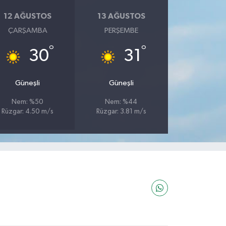
12 AĞUSTOS
13 AĞUSTOS
ÇARŞAMBA
PERŞEMBE
°
°
30
31
Güneşli
Güneşli
Nem: %50
Nem: %44
Rüzgar: 4.50 m/s
Rüzgar: 3.81 m/s