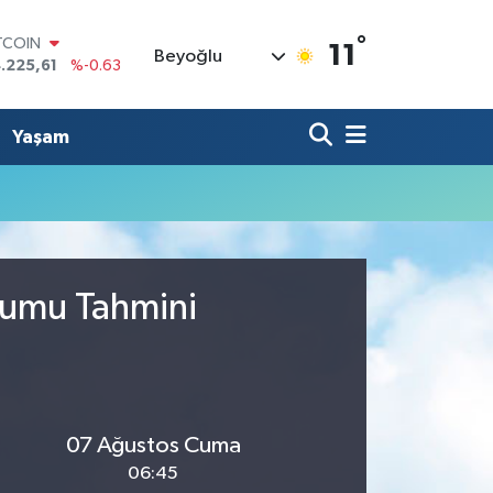
°
TCOIN
11
Beyoğlu
.225,61
%-0.63
OLAR
,7143
%0.16
URO
Yaşam
,0317
%-0.02
ERLİN
,2463
%0.07
AM ALTIN
10.40
%0.45
ST100
.799
%70
rumu Tahmini
07 Ağustos Cuma
06:45