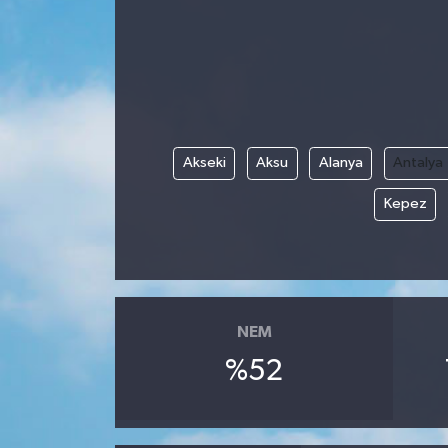
Son Dakika
Teknoloji
Yaşam
Akseki
Aksu
Alanya
Antalya
Kepez
NEM
%52