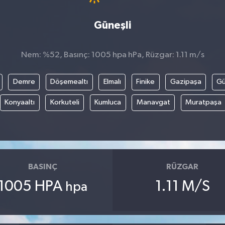
Güneşli
Nem: %52, Basınç: 1005 hpa hPa, Rüzgar: 1.11 m/s
Demre
Döşemealtı
Elmalı
Finike
Gazipaşa
G
Konyaaltı
Korkuteli
Kumluca
Manavgat
Muratpaşa
BASINÇ
RÜZGAR
1005 HPA
1.11 M/S
hpa