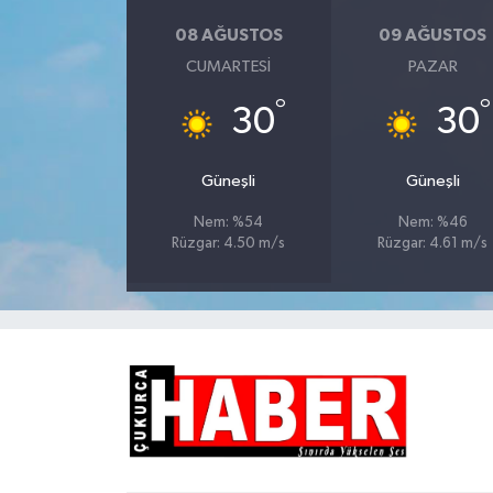
08 AĞUSTOS
09 AĞUSTOS
CUMARTESI
PAZAR
°
°
30
30
Güneşli
Güneşli
Nem: %54
Nem: %46
Rüzgar: 4.50 m/s
Rüzgar: 4.61 m/s