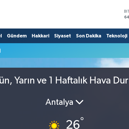
BI
64
D
47
E
l
Gündem
Hakkari
Siyaset
Son Dakika
Teknoloji
55
ST
u
64
GR
65
Bİ
13
ün, Yarın ve 1 Haftalık Hava Du
Antalya
°
26