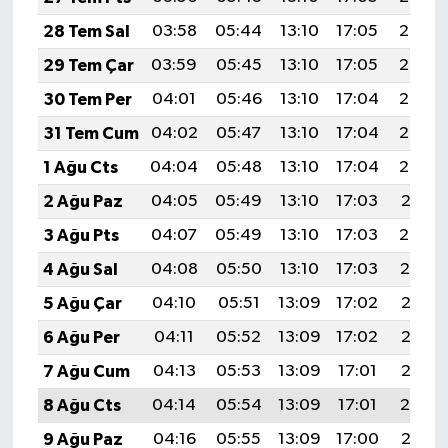
28 Tem Sal
03:58
05:44
13:10
17:05
20:26
29 Tem Çar
03:59
05:45
13:10
17:05
20:25
30 Tem Per
04:01
05:46
13:10
17:04
20:24
31 Tem Cum
04:02
05:47
13:10
17:04
20:23
1 Ağu Cts
04:04
05:48
13:10
17:04
20:22
2 Ağu Paz
04:05
05:49
13:10
17:03
20:21
3 Ağu Pts
04:07
05:49
13:10
17:03
20:20
4 Ağu Sal
04:08
05:50
13:10
17:03
20:19
5 Ağu Çar
04:10
05:51
13:09
17:02
20:17
6 Ağu Per
04:11
05:52
13:09
17:02
20:16
7 Ağu Cum
04:13
05:53
13:09
17:01
20:15
8 Ağu Cts
04:14
05:54
13:09
17:01
20:14
9 Ağu Paz
04:16
05:55
13:09
17:00
20:13