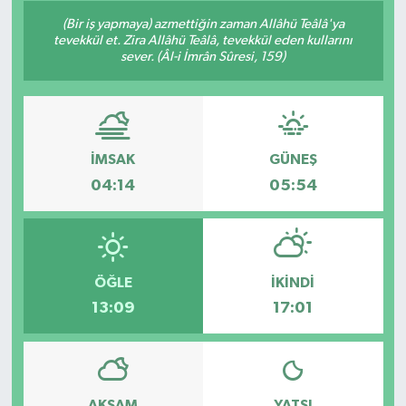
(Bir iş yapmaya) azmettiğin zaman Allâhü Teâlâ'ya
Son Dakika
tevekkül et. Zira Allâhü Teâlâ, tevekkül eden kullarını
sever. (Âl-i İmrân Sûresi, 159)
Teknoloji
Yaşam
İMSAK
GÜNEŞ
04:14
05:54
ÖĞLE
İKINDI
13:09
17:01
AKŞAM
YATSI