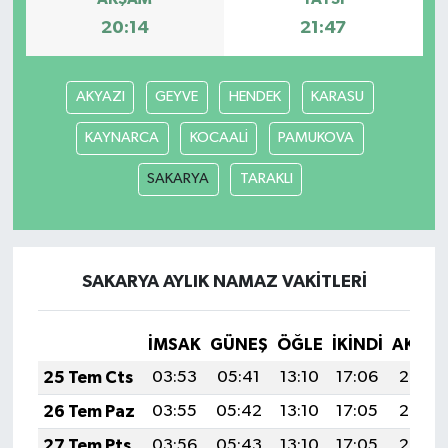
20:14
21:47
AKYAZI
GEYVE
HENDEK
KARASU
KAYNARCA
KOCAALİ
PAMUKOVA
SAKARYA
TARAKLI
SAKARYA AYLIK NAMAZ VAKITLERI
İMSAK
GÜNEŞ
ÖĞLE
İKINDI
AKŞA
25 Tem Cts
03:53
05:41
13:10
17:06
20:29
26 Tem Paz
03:55
05:42
13:10
17:05
20:28
27 Tem Pts
03:56
05:43
13:10
17:05
20:27