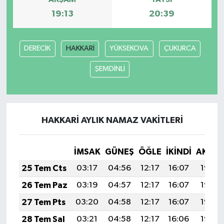
19:13
20:39
DERECİK
HAKKARİ
YÜKSEKOVA
ÇUKURCA
ŞEMDİNLİ
HAKKARİ AYLIK NAMAZ VAKITLERI
İMSAK
GÜNEŞ
ÖĞLE
İKINDI
AKŞA
25 Tem Cts
03:17
04:56
12:17
16:07
19:27
26 Tem Paz
03:19
04:57
12:17
16:07
19:26
27 Tem Pts
03:20
04:58
12:17
16:07
19:26
28 Tem Sal
03:21
04:58
12:17
16:06
19:25