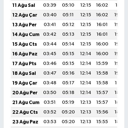
11 Ağu Sal
03:39
05:10
12:15
16:02
19:11
12 Ağu Çar
03:40
05:11
12:15
16:02
19:09
13 Ağu Per
03:41
05:12
12:15
16:01
19:08
14 Ağu Cum
03:42
05:13
12:15
16:01
19:07
15 Ağu Cts
03:44
05:14
12:15
16:00
19:06
16 Ağu Paz
03:45
05:15
12:14
16:00
19:04
17 Ağu Pts
03:46
05:15
12:14
15:59
19:03
18 Ağu Sal
03:47
05:16
12:14
15:58
19:02
19 Ağu Çar
03:48
05:17
12:14
15:58
19:01
20 Ağu Per
03:50
05:18
12:14
15:57
18:59
21 Ağu Cum
03:51
05:19
12:13
15:57
18:58
22 Ağu Cts
03:52
05:20
12:13
15:56
18:57
23 Ağu Paz
03:53
05:20
12:13
15:55
18:55