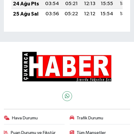
24 Ağu Pts
03:54
05:21
12:13
15:55
18:54
25 Ağu Sal
03:56
05:22
12:12
15:54
18:52
Hava Durumu
Trafik Durumu
Puan Durumu ve Fikstür
Tüm Manşetler