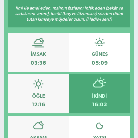
İlmi ile amel eden, malının fazlasını infâk eden (zekât ve
Son Dakika
sadakasını veren), fuzûlî (boş ve lüzumsuz) sözden dilini
tutan kimseye müjdeler olsun. (Hadis-i şerif)
Teknoloji
Yaşam
İMSAK
GÜNEŞ
03:36
05:09
ÖĞLE
İKINDI
12:16
16:03
AKŞAM
YATSI