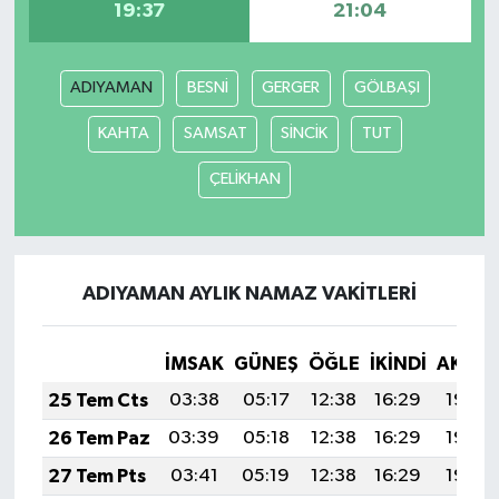
19:37
21:04
ADIYAMAN
BESNİ
GERGER
GÖLBAŞI
KAHTA
SAMSAT
SİNCİK
TUT
ÇELİKHAN
ADIYAMAN AYLIK NAMAZ VAKITLERI
İMSAK
GÜNEŞ
ÖĞLE
İKINDI
AKŞA
25 Tem Cts
03:38
05:17
12:38
16:29
19:50
26 Tem Paz
03:39
05:18
12:38
16:29
19:49
27 Tem Pts
03:41
05:19
12:38
16:29
19:48