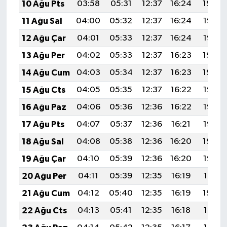
10 Ağu Pts
03:58
05:31
12:37
16:24
19:34
11 Ağu Sal
04:00
05:32
12:37
16:24
19:33
12 Ağu Çar
04:01
05:33
12:37
16:24
19:32
13 Ağu Per
04:02
05:33
12:37
16:23
19:30
14 Ağu Cum
04:03
05:34
12:37
16:23
19:29
15 Ağu Cts
04:05
05:35
12:37
16:22
19:28
16 Ağu Paz
04:06
05:36
12:36
16:22
19:27
17 Ağu Pts
04:07
05:37
12:36
16:21
19:25
18 Ağu Sal
04:08
05:38
12:36
16:20
19:24
19 Ağu Çar
04:10
05:39
12:36
16:20
19:23
20 Ağu Per
04:11
05:39
12:35
16:19
19:21
21 Ağu Cum
04:12
05:40
12:35
16:19
19:20
22 Ağu Cts
04:13
05:41
12:35
16:18
19:19