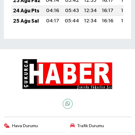
23 Ağu Paz
04:14
05:42
12:35
16:17
19:17
24 Ağu Pts
04:16
05:43
12:34
16:17
19:16
25 Ağu Sal
04:17
05:44
12:34
16:16
19:15
Hava Durumu
Trafik Durumu