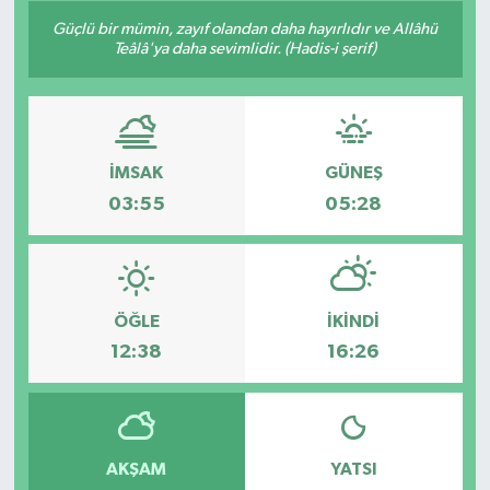
Güçlü bir mümin, zayıf olandan daha hayırlıdır ve Allâhü
Son Dakika
Teâlâ'ya daha sevimlidir. (Hadis-i şerif)
Teknoloji
Yaşam
İMSAK
GÜNEŞ
03:55
05:28
ÖĞLE
İKINDI
12:38
16:26
AKŞAM
YATSI