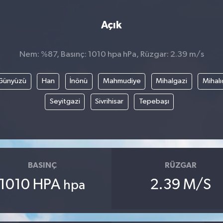
Açık
Nem: %87, Basınç: 1010 hpa hPa, Rüzgar: 2.39 m/s
Günyüzü
Han
İnönü
Mahmudiye
Mihalgazi
Mihalı
Seyitgazi
Sivrihisar
Tepebaşı
BASINÇ
RÜZGAR
1010 HPA
2.39 M/S
hpa