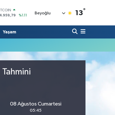
°
ITCOIN
13
Beyoğlu
4.959,79
%1.11
OLAR
7,7436
%0.18
URO
Yaşam
5,2510
%0.32
TERLİN
4,4811
%0.38
RAM ALTIN
660.55
%0.03
İST100
3.779
%-14
u Tahmini
08 Ağustos Cumartesi
05:45