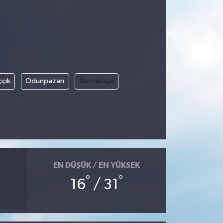
ççık
Odunpazarı
Sarıcakaya
EN DÜŞÜK / EN YÜKSEK
°
°
16
/ 31