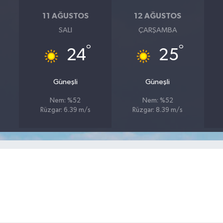
11 AĞUSTOS
12 AĞUSTOS
SALI
ÇARŞAMBA
°
°
24
25
Güneşli
Güneşli
Nem: %52
Nem: %52
Rüzgar: 6.39 m/s
Rüzgar: 8.39 m/s