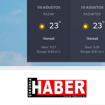
09 AĞUSTOS
10 AĞUSTOS
PAZAR
PAZARTESI
°
°
23
23
Güneşli
Güneşli
Nem: %57
Nem: %58
Rüzgar: 9.89 m/s
Rüzgar: 8.81 m/s