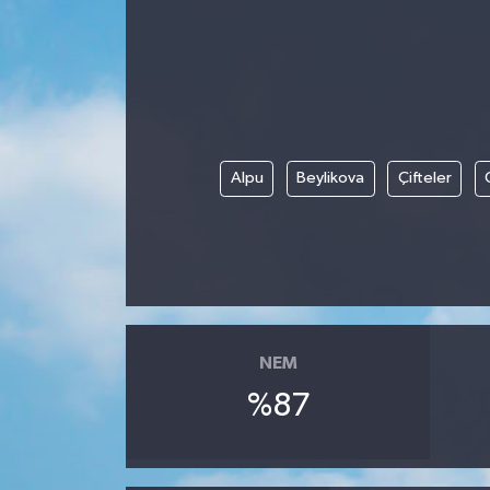
Son Dakika
Teknoloji
Yaşam
Alpu
Beylikova
Çifteler
NEM
%87