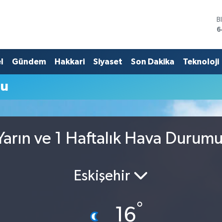
B
6
D
4
E
l
Gündem
Hakkari
Siyaset
Son Dakika
Teknoloji
5
S
mu
6
G
6
B
1
arın ve 1 Haftalık Hava Durum
Eskişehir
°
16