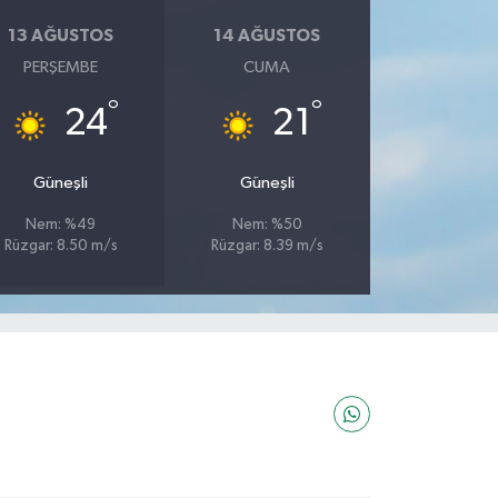
13 AĞUSTOS
14 AĞUSTOS
PERŞEMBE
CUMA
°
°
24
21
Güneşli
Güneşli
Nem: %49
Nem: %50
Rüzgar: 8.50 m/s
Rüzgar: 8.39 m/s