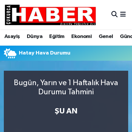
Asayiş
Hava Durumu
Asayiş
Dünya
Eğitim
Ekonomi
Genel
Gün
Dünya
Trafik Durumu
Eğitim
Süper Lig Puan Durumu ve Fikstür
Hatay Hava Durumu
Ekonomi
Tüm Manşetler
Bugün, Yarın ve 1 Haftalık Hava
Genel
Son Dakika Haberleri
Durumu Tahmini
Gündem
Haber Arşivi
ŞU AN
Hakkari
Siyaset