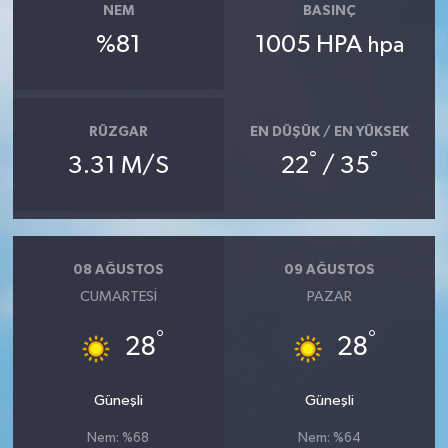
NEM
BASINÇ
%81
1005 HPA
hpa
RÜZGAR
EN DÜŞÜK / EN YÜKSEK
°
°
3.31 M/S
22
/ 35
08 AĞUSTOS
09 AĞUSTOS
CUMARTESI
PAZAR
°
°
28
28
Güneşli
Güneşli
Nem: %68
Nem: %64