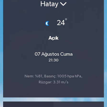
Hatay
Son Dakika
°
Teknoloji
24
Yaşam
Açık
07 Ağustos Cuma
21:30
Nem: %81, Basınç: 1005 hpa hPa,
Rüzgar: 3.31 m/s