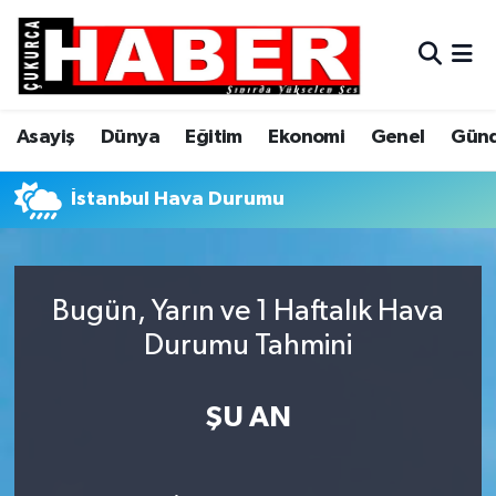
Asayiş
Hava Durumu
Asayiş
Dünya
Eğitim
Ekonomi
Genel
Gün
Dünya
Trafik Durumu
Eğitim
Süper Lig Puan Durumu ve Fikstür
İstanbul Hava Durumu
Ekonomi
Tüm Manşetler
Bugün, Yarın ve 1 Haftalık Hava
Genel
Son Dakika Haberleri
Durumu Tahmini
Gündem
Haber Arşivi
ŞU AN
Hakkari
Siyaset