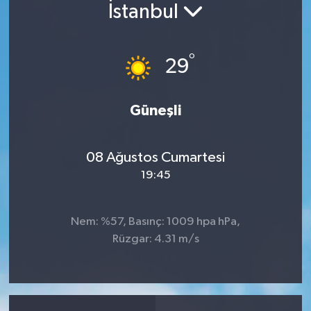
İstanbul
Son Dakika
°
Teknoloji
29
Yaşam
Güneşli
08 Ağustos Cumartesi
19:45
Nem: %57, Basınç: 1009 hpa hPa,
Rüzgar: 4.31 m/s