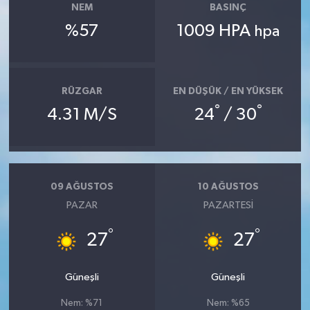
NEM
BASINÇ
%57
1009 HPA
hpa
RÜZGAR
EN DÜŞÜK / EN YÜKSEK
°
°
4.31 M/S
24
/ 30
09 AĞUSTOS
10 AĞUSTOS
PAZAR
PAZARTESI
°
°
27
27
Güneşli
Güneşli
Nem: %71
Nem: %65