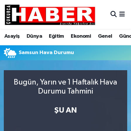
Asayiş
Hava Durumu
Asayiş
Dünya
Eğitim
Ekonomi
Genel
Gün
Dünya
Trafik Durumu
Eğitim
Süper Lig Puan Durumu ve Fikstür
Samsun Hava Durumu
Ekonomi
Tüm Manşetler
Bugün, Yarın ve 1 Haftalık Hava
Genel
Son Dakika Haberleri
Durumu Tahmini
Gündem
Haber Arşivi
ŞU AN
Hakkari
Siyaset