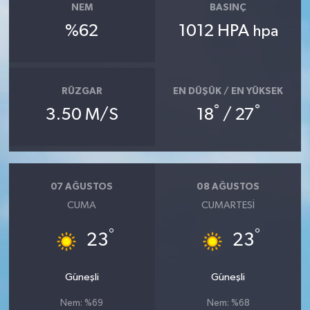
NEM
BASINÇ
%62
1012 HPA
hpa
RÜZGAR
EN DÜŞÜK / EN YÜKSEK
°
°
3.50 M/S
18
/ 27
07 AĞUSTOS
08 AĞUSTOS
CUMA
CUMARTESI
°
°
23
23
Güneşli
Güneşli
Nem: %69
Nem: %68