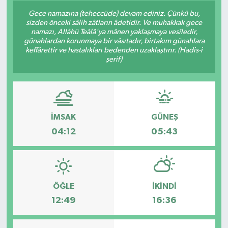
Gece namazına (teheccüde) devam ediniz. Çünkü bu,
Son Dakika
sizden önceki sâlih zâtların âdetidir. Ve muhakkak gece
namazı, Allâhü Teâlâ'ya mânen yaklaşmaya vesîledir,
günahlardan korunmaya bir vâsıtadır, birtakım günahlara
Teknoloji
keffârettir ve hastalıkları bedenden uzaklaştırır. (Hadis-i
şerif)
Yaşam
İMSAK
GÜNEŞ
04:12
05:43
ÖĞLE
İKINDI
12:49
16:36