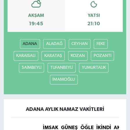
AKŞAM
YATSI
19:45
21:10
ADANA
ALADAĞ
CEYHAN
FEKE
KARAISALI
KARATAŞ
KOZAN
POZANTI
SAİMBEYLİ
TUFANBEYLİ
YUMURTALIK
İMAMOĞLU
ADANA AYLIK NAMAZ VAKITLERI
İMSAK
GÜNEŞ
ÖĞLE
İKINDI
AKŞA