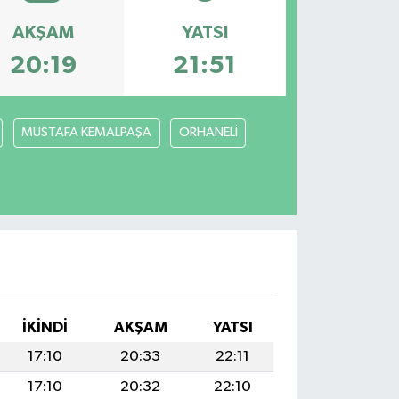
AKŞAM
YATSI
20:19
21:51
MUSTAFA KEMALPAŞA
ORHANELİ
İKINDI
AKŞAM
YATSI
17:10
20:33
22:11
17:10
20:32
22:10