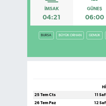
Son Dakika
İMSAK
GÜNEŞ
04:21
06:00
Teknoloji
Yaşam
BURSA
BÜYÜK ORHAN
GEMLİK
H
25 Tem Cts
11 Sa
26 Tem Paz
12 Sa