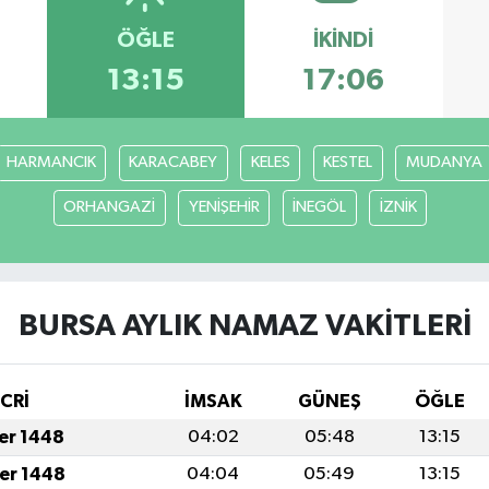
ÖĞLE
İKINDI
13:15
17:06
HARMANCIK
KARACABEY
KELES
KESTEL
MUDANYA
ORHANGAZİ
YENİŞEHİR
İNEGÖL
İZNİK
BURSA AYLIK NAMAZ VAKITLERI
İCRİ
İMSAK
GÜNEŞ
ÖĞLE
fer 1448
04:02
05:48
13:15
fer 1448
04:04
05:49
13:15