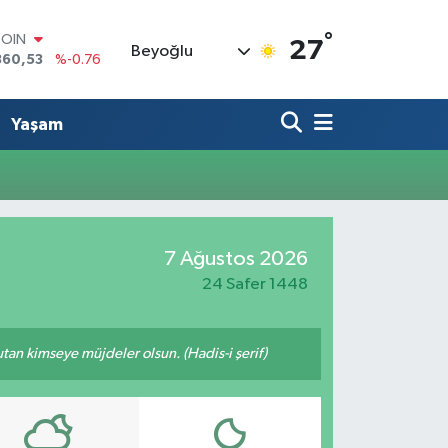
°
COIN
27
Beyoğlu
360,53
%-0.76
LAR
7069
%0.17
RO
Yaşam
0265
%0.01
RLİN
1897
%0.02
M ALTIN
4.81
%1.44
T100
7 Ağustos 2026
887
%64
24 Safer 1448
tutan kimseye müjdeler olsun. (Hadis-i şerif)