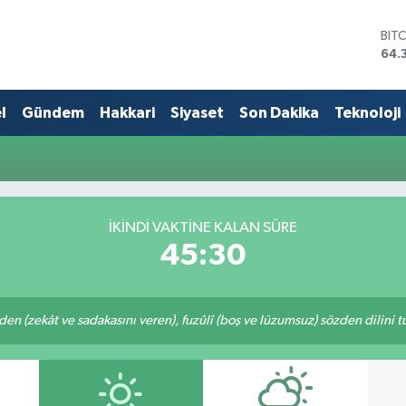
BIT
64.
DO
47,
EU
l
Gündem
Hakkari
Siyaset
Son Dakika
Teknoloji
55,
STE
64,
GRA
657
BİS
İKINDI VAKTINE KALAN SÜRE
13.
45:30
eden (zekât ve sadakasını veren), fuzûlî (boş ve lüzumsuz) sözden dilini 