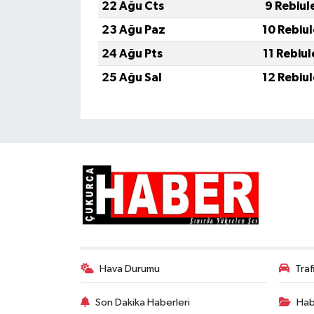
22 Ağu Cts
9 Rebiul
23 Ağu Paz
10 Rebiu
24 Ağu Pts
11 Rebiu
25 Ağu Sal
12 Rebiu
Hava Durumu
Tra
Son Dakika Haberleri
Hab