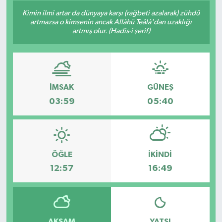
Kimin ilmi artar da dünyaya karşı (rağbeti azalarak) zühdü
Son Dakika
artmazsa o kimsenin ancak Allâhü Teâlâ'dan uzaklığı
artmış olur. (Hadis-i şerif)
Teknoloji
Yaşam
İMSAK
GÜNEŞ
03:59
05:40
ÖĞLE
İKINDI
12:57
16:49
AKŞAM
YATSI