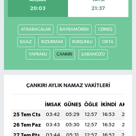
20:03
21:37
ATKARACALAR
BAYRAMÖREN
CERKEŞ
ILGAZ
KIZILIRMAK
KURŞUNLU
ORTA
YAPRAKLI
ÇANKIRI
ŞABANÖZÜ
ÇANKIRI AYLIK NAMAZ VAKITLERI
İMSAK
GÜNEŞ
ÖĞLE
İKINDI
AKŞA
25 Tem Cts
03:42
05:29
12:57
16:53
20:15
26 Tem Paz
03:43
05:30
12:57
16:52
20:15
27 Tem Pts
03:44
05:31
12:57
16:52
20:14