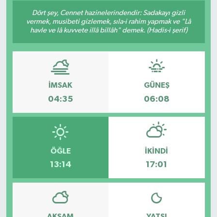
Dört şey, Cennet hazinelerindendir: Sadakayı gizli
Son Dakika
vermek, musibeti gizlemek, sıla-i rahim yapmak ve "Lâ
havle ve lâ kuvvete illâ billâh" demek. (Hadis-i şerif)
Teknoloji
Yaşam
İMSAK
GÜNEŞ
04:35
06:08
ÖĞLE
İKINDI
13:14
17:01
AKŞAM
YATSI