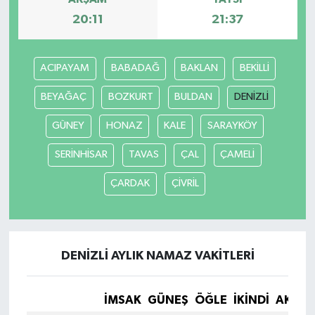
20:11
21:37
ACIPAYAM
BABADAĞ
BAKLAN
BEKİLLİ
BEYAĞAÇ
BOZKURT
BULDAN
DENİZLİ
GÜNEY
HONAZ
KALE
SARAYKÖY
SERİNHİSAR
TAVAS
ÇAL
ÇAMELİ
ÇARDAK
ÇİVRİL
DENİZLİ AYLIK NAMAZ VAKITLERI
İMSAK
GÜNEŞ
ÖĞLE
İKINDI
AKŞA