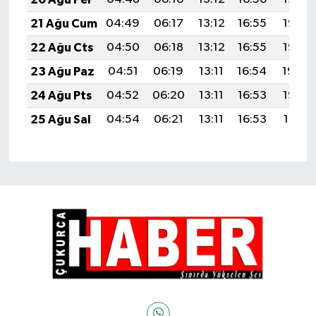
21 Ağu Cum
04:49
06:17
13:12
16:55
19:57
22 Ağu Cts
04:50
06:18
13:12
16:55
19:56
23 Ağu Paz
04:51
06:19
13:11
16:54
19:54
24 Ağu Pts
04:52
06:20
13:11
16:53
19:53
25 Ağu Sal
04:54
06:21
13:11
16:53
19:51