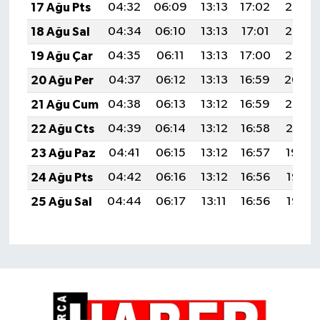
17 Ağu Pts
04:32
06:09
13:13
17:02
20:08
18 Ağu Sal
04:34
06:10
13:13
17:01
20:07
19 Ağu Çar
04:35
06:11
13:13
17:00
20:05
20 Ağu Per
04:37
06:12
13:13
16:59
20:04
21 Ağu Cum
04:38
06:13
13:12
16:59
20:02
22 Ağu Cts
04:39
06:14
13:12
16:58
20:01
23 Ağu Paz
04:41
06:15
13:12
16:57
19:59
24 Ağu Pts
04:42
06:16
13:12
16:56
19:58
25 Ağu Sal
04:44
06:17
13:11
16:56
19:56