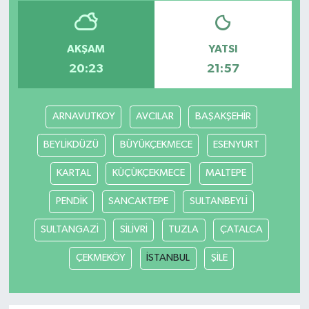
AKŞAM
YATSI
20:23
21:57
ARNAVUTKOY
AVCILAR
BAŞAKŞEHİR
BEYLİKDÜZÜ
BÜYÜKÇEKMECE
ESENYURT
KARTAL
KÜÇÜKÇEKMECE
MALTEPE
PENDİK
SANCAKTEPE
SULTANBEYLİ
SULTANGAZİ
SİLİVRİ
TUZLA
ÇATALCA
ÇEKMEKÖY
İSTANBUL
ŞİLE