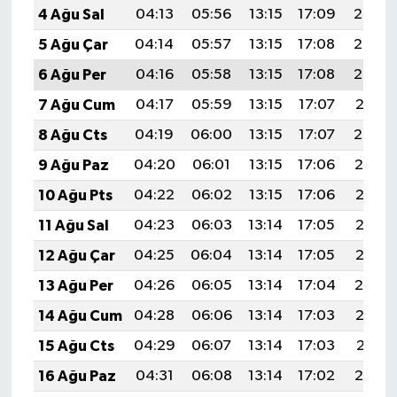
4 Ağu Sal
04:13
05:56
13:15
17:09
20:25
5 Ağu Çar
04:14
05:57
13:15
17:08
20:24
6 Ağu Per
04:16
05:58
13:15
17:08
20:23
7 Ağu Cum
04:17
05:59
13:15
17:07
20:21
8 Ağu Cts
04:19
06:00
13:15
17:07
20:20
9 Ağu Paz
04:20
06:01
13:15
17:06
20:19
10 Ağu Pts
04:22
06:02
13:15
17:06
20:18
11 Ağu Sal
04:23
06:03
13:14
17:05
20:16
12 Ağu Çar
04:25
06:04
13:14
17:05
20:15
13 Ağu Per
04:26
06:05
13:14
17:04
20:14
14 Ağu Cum
04:28
06:06
13:14
17:03
20:12
15 Ağu Cts
04:29
06:07
13:14
17:03
20:11
16 Ağu Paz
04:31
06:08
13:14
17:02
20:10