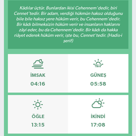
Kâdılar üçtür. Bunlardan ikisi Cehennem'dedir, biri
Son Dakika
Cennet'tedir. Bir adam, verdiği hükmün haksız olduğunu
bile bile haksız yere hüküm verir, bu Cehennem'dedir.
Bir kâdı bilmeksizin hüküm verir ve insanların haklarını
Teknoloji
zâyi eder, bu da Cehennem'dedir. Bir kâdı da hakka
riâyet ederek hüküm verir, işte bu, Cennet'tedir. (Hadis-i
şerif)
Yaşam
İMSAK
GÜNEŞ
04:16
05:58
ÖĞLE
İKINDI
13:15
17:08