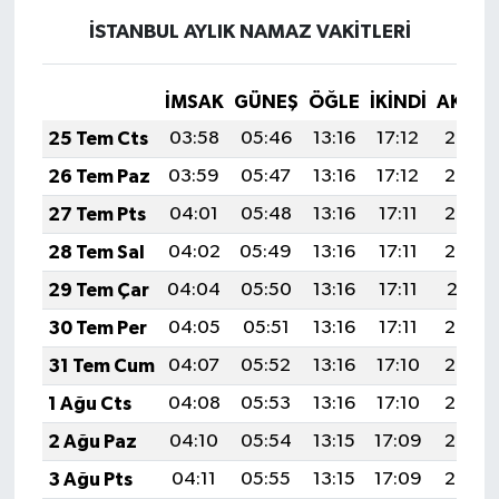
İSTANBUL AYLIK NAMAZ VAKITLERI
İMSAK
GÜNEŞ
ÖĞLE
İKINDI
AKŞA
25 Tem Cts
03:58
05:46
13:16
17:12
20:35
26 Tem Paz
03:59
05:47
13:16
17:12
20:34
27 Tem Pts
04:01
05:48
13:16
17:11
20:33
28 Tem Sal
04:02
05:49
13:16
17:11
20:32
29 Tem Çar
04:04
05:50
13:16
17:11
20:31
30 Tem Per
04:05
05:51
13:16
17:11
20:30
31 Tem Cum
04:07
05:52
13:16
17:10
20:29
1 Ağu Cts
04:08
05:53
13:16
17:10
20:28
2 Ağu Paz
04:10
05:54
13:15
17:09
20:27
3 Ağu Pts
04:11
05:55
13:15
17:09
20:26