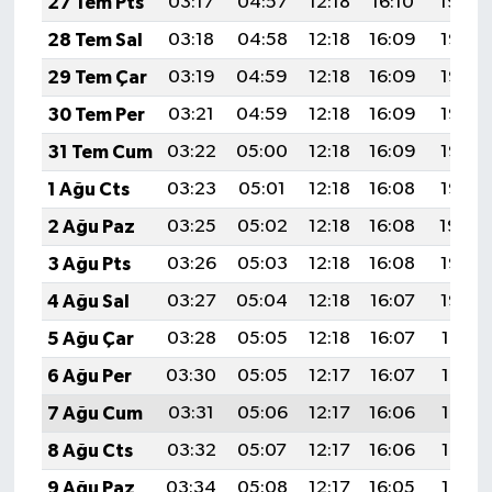
27 Tem Pts
03:17
04:57
12:18
16:10
19:29
28 Tem Sal
03:18
04:58
12:18
16:09
19:28
29 Tem Çar
03:19
04:59
12:18
16:09
19:27
30 Tem Per
03:21
04:59
12:18
16:09
19:27
31 Tem Cum
03:22
05:00
12:18
16:09
19:26
1 Ağu Cts
03:23
05:01
12:18
16:08
19:25
2 Ağu Paz
03:25
05:02
12:18
16:08
19:24
3 Ağu Pts
03:26
05:03
12:18
16:08
19:23
4 Ağu Sal
03:27
05:04
12:18
16:07
19:22
5 Ağu Çar
03:28
05:05
12:18
16:07
19:21
6 Ağu Per
03:30
05:05
12:17
16:07
19:19
7 Ağu Cum
03:31
05:06
12:17
16:06
19:18
8 Ağu Cts
03:32
05:07
12:17
16:06
19:17
9 Ağu Paz
03:34
05:08
12:17
16:05
19:16