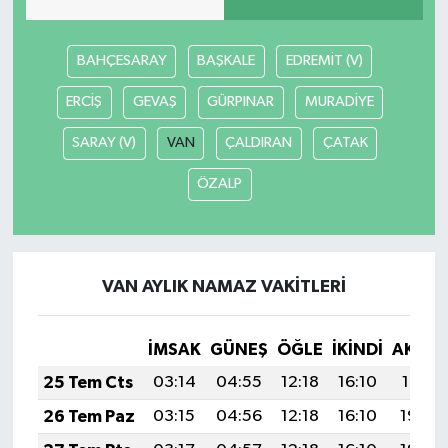
BAHÇESARAY
BAŞKALE
EDREMİT (V)
ERCİŞ
GEVAŞ
GÜRPINAR
MURADİYE
SARAY (V)
VAN
ÇALDIRAN
ÇATAK
ÖZALP
VAN AYLIK NAMAZ VAKITLERI
İMSAK
GÜNEŞ
ÖĞLE
İKINDI
AKŞA
25 Tem Cts
03:14
04:55
12:18
16:10
19:31
26 Tem Paz
03:15
04:56
12:18
16:10
19:30