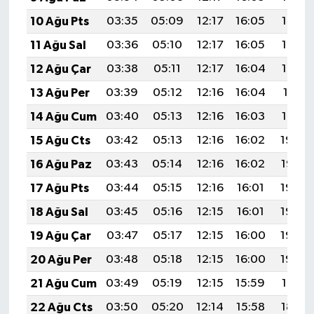
10 Ağu Pts
03:35
05:09
12:17
16:05
19:15
11 Ağu Sal
03:36
05:10
12:17
16:05
19:14
12 Ağu Çar
03:38
05:11
12:17
16:04
19:12
13 Ağu Per
03:39
05:12
12:16
16:04
19:11
14 Ağu Cum
03:40
05:13
12:16
16:03
19:10
15 Ağu Cts
03:42
05:13
12:16
16:02
19:09
16 Ağu Paz
03:43
05:14
12:16
16:02
19:07
17 Ağu Pts
03:44
05:15
12:16
16:01
19:06
18 Ağu Sal
03:45
05:16
12:15
16:01
19:05
19 Ağu Çar
03:47
05:17
12:15
16:00
19:03
20 Ağu Per
03:48
05:18
12:15
16:00
19:02
21 Ağu Cum
03:49
05:19
12:15
15:59
19:01
22 Ağu Cts
03:50
05:20
12:14
15:58
18:59