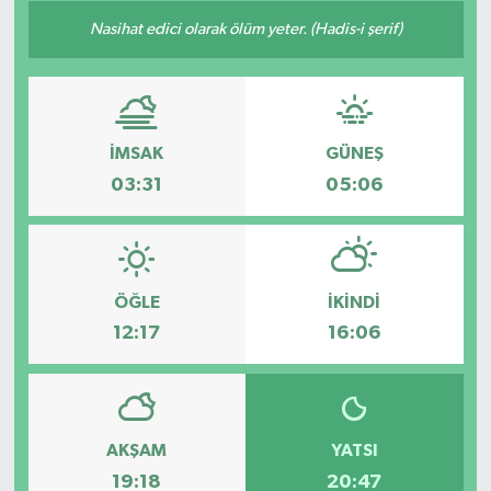
Nasihat edici olarak ölüm yeter. (Hadis-i şerif)
Son Dakika
Teknoloji
Yaşam
İMSAK
GÜNEŞ
03:31
05:06
ÖĞLE
İKINDI
12:17
16:06
AKŞAM
YATSI
19:18
20:47