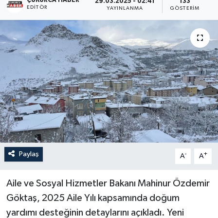
ÇUKURCA HABER
29.03.2025 - 02:41
133
EDITÖR
YAYINLANMA
GÖSTERIM
Son Dakika
Teknoloji
Yaşam
Paylaş
-
+
A
A
Aile ve Sosyal Hizmetler Bakanı Mahinur Özdemir
Göktaş, 2025 Aile Yılı kapsamında doğum
yardımı desteğinin detaylarını açıkladı. Yeni