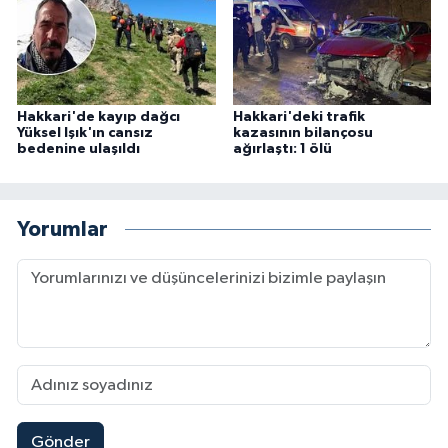
Hakkari'de kayıp dağcı
Hakkari'deki trafik
Yüksel Işık'ın cansız
kazasının bilançosu
bedenine ulaşıldı
ağırlaştı: 1 ölü
Yorumlar
Gönder