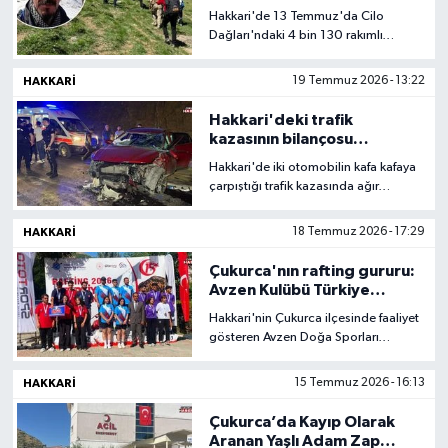
bedenine ulaşıldı
Hakkari'de 13 Temmuz'da Cilo
Son Dakika
Dağları'ndaki 4 bin 130 rakımlı
Süppa Dürek Dağı'na tırmanış yaptığı
sırada kaybolan 61 yaşındaki Bursalı
HAKKARI
19 Temmuz 2026 - 13:22
Teknoloji
dağcı Yüksel Işık, arama
çalışmalarının yedinci gününde ölü
Hakkari'deki trafik
bulundu.
Yaşam
kazasının bilançosu
ağırlaştı: 1 ölü
Hakkari'de iki otomobilin kafa kafaya
çarpıştığı trafik kazasında ağır
yaralanan 31 yaşındaki Mazhar
Ertunç, kaldırıldığı hastanede
HAKKARI
18 Temmuz 2026 - 17:29
doktorların tüm müdahalelerine
rağmen yaşamını yitirdi.
Çukurca'nın rafting gururu:
Avzen Kulübü Türkiye
şampiyonu oldu
Hakkari'nin Çukurca ilçesinde faaliyet
gösteren Avzen Doğa Sporları
Kulübü, Van'ın Çatak ilçesinde
düzenlenen Türkiye Kano
HAKKARI
15 Temmuz 2026 - 16:13
Federasyonu Rafting Türkiye
Şampiyonası 3. Ayak Yarışları'ndan
Çukurca’da Kayıp Olarak
önemli derecelerle döndü.
Aranan Yaşlı Adam Zap