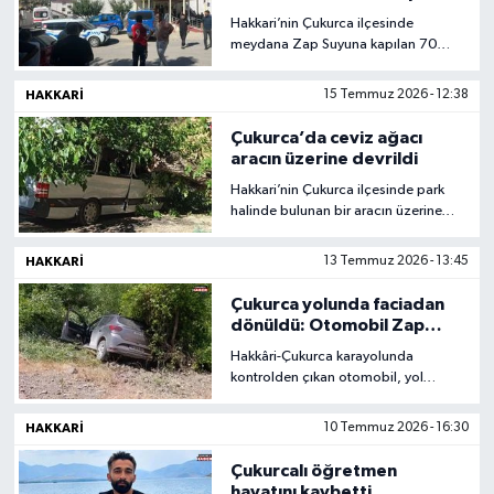
Suyu’nda Ölü Bulundu
Hakkari’nin Çukurca ilçesinde
meydana Zap Suyuna kapılan 70
yaşındaki Reşit Kaya, kaldırıldığı
hastanede yaşamını yitirdi.
HAKKARI
15 Temmuz 2026 - 12:38
Çukurca’da ceviz ağacı
aracın üzerine devrildi
Hakkari’nin Çukurca ilçesinde park
halinde bulunan bir aracın üzerine
ceviz ağacı devrildi. Olayda
yaralanan olmazken, araçta maddi
HAKKARI
13 Temmuz 2026 - 13:45
hasar meydana geldi.
Çukurca yolunda faciadan
dönüldü: Otomobil Zap
Suyu’na düşmekten
Hakkâri-Çukurca karayolunda
kurtuldu
kontrolden çıkan otomobil, yol
kenarındaki ağaçlık alana savruldu.
Zap Suyu’na düşmekten son anda
HAKKARI
10 Temmuz 2026 - 16:30
kurtulan araçtaki sürücü, sağlık
ekiplerinin müdahalesiyle hastaneye
Çukurcalı öğretmen
kaldırıldı.
hayatını kaybetti