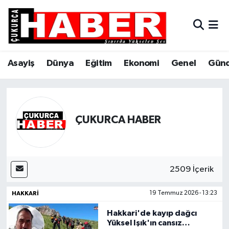
Asayiş
Hava Durumu
Asayiş
Dünya
Eğitim
Ekonomi
Genel
Gün
Dünya
Trafik Durumu
Eğitim
Süper Lig Puan Durumu ve Fikstür
Ekonomi
Tüm Manşetler
ÇUKURCA HABER
Genel
Son Dakika Haberleri
Gündem
Haber Arşivi
2509 İçerik
HAKKARI
19 Temmuz 2026 - 13:23
Hakkari
Hakkari'de kayıp dağcı
Siyaset
Yüksel Işık'ın cansız