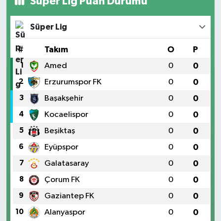
Süper Lig Puan Durumu
Süper Lig
#
Takım
O
P
1
Amed
0
0
2
Erzurumspor FK
0
0
3
Başakşehir
0
0
4
Kocaelispor
0
0
5
Beşiktaş
0
0
6
Eyüpspor
0
0
7
Galatasaray
0
0
8
Çorum FK
0
0
9
Gaziantep FK
0
0
10
Alanyaspor
0
0