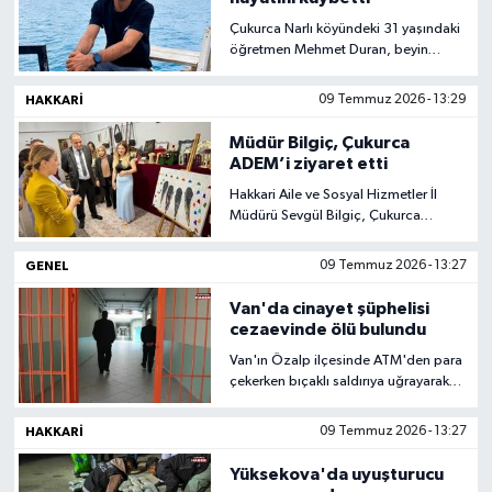
Çukurca Narlı köyündeki 31 yaşındaki
öğretmen Mehmet Duran, beyin
tümörü nedeniyle tedavi gördüğü
hastanede hayatını kaybetti.
HAKKARI
09 Temmuz 2026 - 13:29
Cenazesi Çukurca'da defnedilecek.
Müdür Bilgiç, Çukurca
ADEM’i ziyaret etti
Hakkari Aile ve Sosyal Hizmetler İl
Müdürü Sevgül Bilgiç, Çukurca
ilçesinde faaliyet gösteren Aile
Destek Eğitim Merkezi’ni (ADEM)
GENEL
09 Temmuz 2026 - 13:27
ziyaret ederek yürütülen çalışmalar
hakkında bilgi aldı.
Van'da cinayet şüphelisi
cezaevinde ölü bulundu
Van'ın Özalp ilçesinde ATM'den para
çekerken bıçaklı saldırıya uğrayarak
yaşamını yitiren 40 yaşındaki R.A.'nın
öldürülmesine ilişkin tutuklanan
HAKKARI
09 Temmuz 2026 - 13:27
şüpheli S.İ., bulunduğu ceza infaz
kurumunda ölü bulundu. Olayla ilgili
Yüksekova'da uyuşturucu
adli ve idari soruşturma başlatıldı.