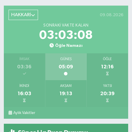
HAKKARİ
09.08.2026
SONRAKI VAKTE KALAN
03:03:08
Öğle Namazı
İMSAK
GÜNEŞ
ÖĞLE
03:36
05:09
12:16
İKINDI
AKŞAM
YATSI
16:03
19:13
20:39
Aylık Vakitler