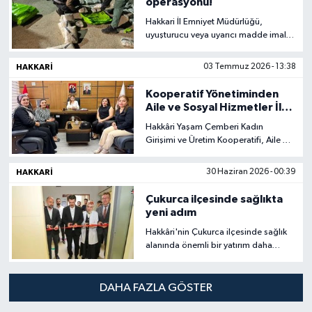
operasyonu!
Hakkari İl Emniyet Müdürlüğü,
uyuşturucu veya uyarıcı madde imal
ve ticareti yapan şüphelilere yönelik
çalışmaların kararlılıkla
HAKKARI
03 Temmuz 2026 - 13:38
sürdürüldüğünü açıkladı.
Kooperatif Yönetiminden
Aile ve Sosyal Hizmetler İl
Müdürü’ne Ziyaret
Hakkâri Yaşam Çemberi Kadın
Girişimi ve Üretim Kooperatifi, Aile ve
Sosyal Hizmetler İl Müdürlüğüne yeni
atanan müdür Sevgül Bilgiç’e hayırlı
HAKKARI
30 Haziran 2026 - 00:39
olsun ziyaretinde bulundu.
Çukurca ilçesinde sağlıkta
yeni adım
Hakkâri'nin Çukurca ilçesinde sağlık
alanında önemli bir yatırım daha
vatandaşların hizmetine sunuldu.
Çukurca Devlet Hastanesi
bünyesinde yapımı tamamlanan
DAHA FAZLA GÖSTER
Diyaliz Ünitesi, düzenlenen törenle
resmen hizmete açıldı.