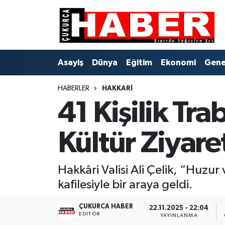
Asayiş
Hava Durumu
Asayiş
Dünya
Eğitim
Ekonomi
Gene
Dünya
Trafik Durumu
HABERLER
HAKKARI
Eğitim
Süper Lig Puan Durumu ve Fikstür
41 Kişilik Tr
Ekonomi
Tüm Manşetler
Kültür Ziyare
Genel
Son Dakika Haberleri
Gündem
Haber Arşivi
Hakkâri Valisi Ali Çelik, “Huz
kafilesiyle bir araya geldi.
Hakkari
ÇUKURCA HABER
22.11.2025 - 22:04
EDITÖR
YAYINLANMA
Siyaset