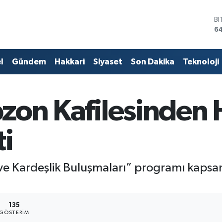
B
6
D
4
E
5
l
Gündem
Hakkari
Siyaset
Son Dakika
Teknoloji
ST
6
G
6
abzon Kafilesinden
Bİ
13
ti
ur ve Kardeşlik Buluşmaları” programı kap
135
GÖSTERIM