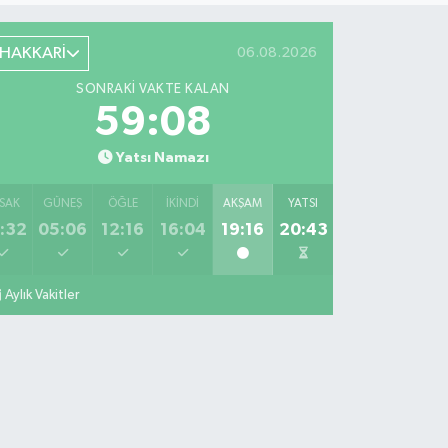
HAKKARİ
06.08.2026
SONRAKI VAKTE KALAN
59:07
Yatsı Namazı
SAK
GÜNEŞ
ÖĞLE
İKINDI
AKŞAM
YATSI
:32
05:06
12:16
16:04
19:16
20:43
Aylık Vakitler