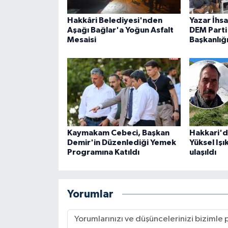
Hakkâri Belediyesi'nden
Yazar İhs
Aşağı Bağlar'a Yoğun Asfalt
DEM Parti 
Mesaisi
Başkanlığ
Kaymakam Cebeci, Başkan
Hakkari'd
Demir'in Düzenlediği Yemek
Yüksel Işı
Programına Katıldı
ulaşıldı
Yorumlar