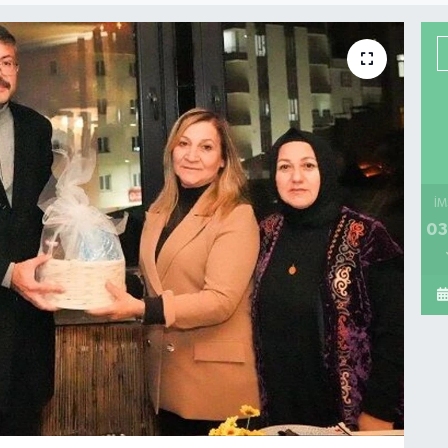
İM
03