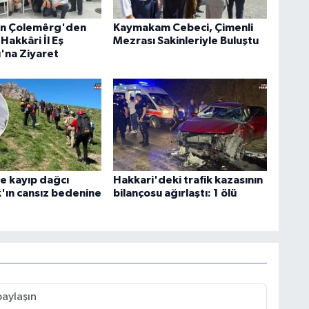
an Çolemêrg'den
Kaymakam Cebeci, Çimenli
Hakkâri İl Eş
Mezrası Sakinleriyle Buluştu
ı'na Ziyaret
e kayıp dağcı
Hakkari'deki trafik kazasının
k'ın cansız bedenine
bilançosu ağırlaştı: 1 ölü