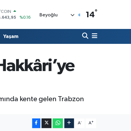
ITCOIN
4.643,95
%0.16
°
14
Beyoğlu
OLAR
7,6006
%0.06
URO
5,0250
%0.02
Yaşam
ERLİN
4,2398
%0.2
RAM ALTIN
500.87
%0.12
 Hakkâri’ye
ST100
.799
%70
samında kente gelen Trabzon
-
+
A
A