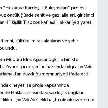
en “Huzur ve Kardeşlik Buluşmaları” projesi
uz öncülüğünde şehit ve gazi aileleri, girişimci
n 41 kişilik Trabzon kafilesi Hakkâri’yi ziyaret
lerini, kültürel miras alanlarını ve şehir
 bulundu.
urizm Müdürü İdris Ağacanoğlu ile birlikte
i. Ziyaret programları hakkında bilgi alan Vali
ağırlamaktan duyduğu memnuniyeti ifade etti.
indeki heyet ise proje kapsamında
n ile Hakkâri arasındaki kardeşlik bağlarını
likleri için Vali Ali Çelik başta olmak üzere tüm