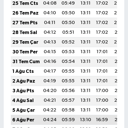
25 Tem Cts
04:08
05:49
13:11
17:02
20:23
26 Tem Paz
04:10
05:50
13:11
17:02
20:22
27 Tem Pts
04:11
05:50
13:11
17:02
20:22
28 Tem Sal
04:12
05:51
13:11
17:02
20:21
29 Tem Çar
04:13
05:52
13:11
17:02
20:20
30 Tem Per
04:15
05:53
13:11
17:01
20:19
31 Tem Cum
04:16
05:54
13:11
17:01
20:18
1 Ağu Cts
04:17
05:55
13:11
17:01
20:17
2 Ağu Paz
04:19
05:55
13:11
17:01
20:16
3 Ağu Pts
04:20
05:56
13:11
17:00
20:15
4 Ağu Sal
04:21
05:57
13:11
17:00
20:14
5 Ağu Çar
04:22
05:58
13:11
17:00
20:13
6 Ağu Per
04:24
05:59
13:10
16:59
20:12