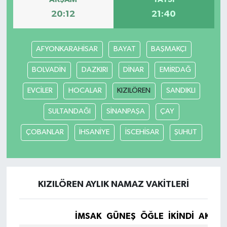
20:12
21:40
AFYONKARAHİSAR
BAYAT
BAŞMAKÇI
BOLVADİN
DAZKIRI
DİNAR
EMİRDAĞ
EVCİLER
HOCALAR
KIZILÖREN
SANDIKLI
SULTANDAĞI
SİNANPAŞA
ÇAY
ÇOBANLAR
İHSANİYE
İSCEHİSAR
ŞUHUT
KIZILÖREN AYLIK NAMAZ VAKITLERI
İMSAK
GÜNEŞ
ÖĞLE
İKINDI
AKŞA