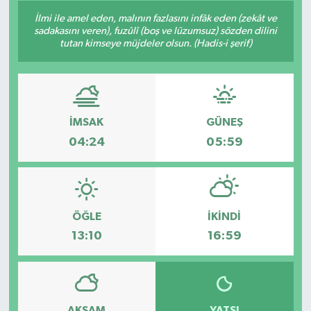
İlmi ile amel eden, malının fazlasını infâk eden (zekât ve
Son Dakika
sadakasını veren), fuzûlî (boş ve lüzumsuz) sözden dilini
tutan kimseye müjdeler olsun. (Hadis-i şerif)
Teknoloji
Yaşam
İMSAK
GÜNEŞ
04:24
05:59
ÖĞLE
İKINDI
13:10
16:59
AKŞAM
YATSI