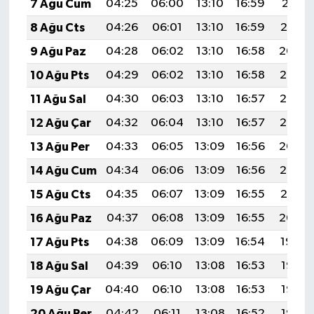
7 Ağu Cum
04:25
06:00
13:10
16:59
20:11
8 Ağu Cts
04:26
06:01
13:10
16:59
20:10
9 Ağu Paz
04:28
06:02
13:10
16:58
20:09
10 Ağu Pts
04:29
06:02
13:10
16:58
20:07
11 Ağu Sal
04:30
06:03
13:10
16:57
20:06
12 Ağu Çar
04:32
06:04
13:10
16:57
20:05
13 Ağu Per
04:33
06:05
13:09
16:56
20:04
14 Ağu Cum
04:34
06:06
13:09
16:56
20:02
15 Ağu Cts
04:35
06:07
13:09
16:55
20:01
16 Ağu Paz
04:37
06:08
13:09
16:55
20:00
17 Ağu Pts
04:38
06:09
13:09
16:54
19:59
18 Ağu Sal
04:39
06:10
13:08
16:53
19:57
19 Ağu Çar
04:40
06:10
13:08
16:53
19:56
20 Ağu Per
04:42
06:11
13:08
16:52
19:55