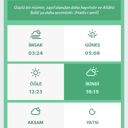
Güçlü bir mümin, zayıf olandan daha hayırlıdır ve Allâhü
Son Dakika
Teâlâ'ya daha sevimlidir. (Hadis-i şerif)
Teknoloji
Yaşam
İMSAK
GÜNEŞ
03:24
05:06
ÖĞLE
İKINDI
12:23
16:15
AKŞAM
YATSI