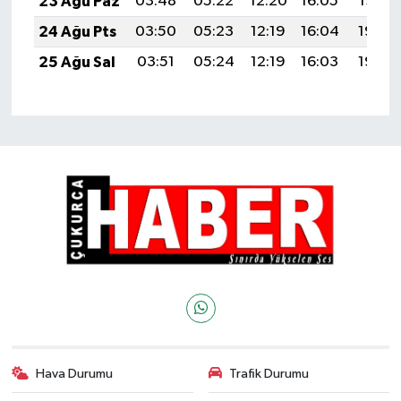
23 Ağu Paz
03:48
05:22
12:20
16:05
19:07
24 Ağu Pts
03:50
05:23
12:19
16:04
19:06
25 Ağu Sal
03:51
05:24
12:19
16:03
19:04
Hava Durumu
Trafik Durumu