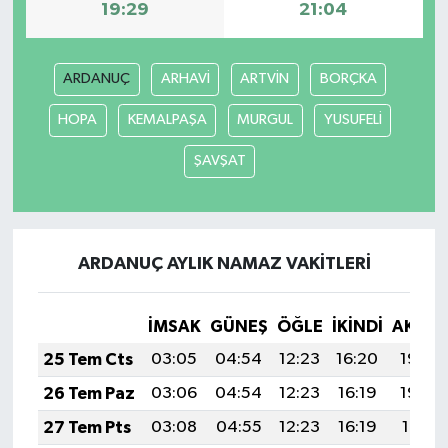
19:29
21:04
ARDANUÇ
ARHAVİ
ARTVİN
BORÇKA
HOPA
KEMALPAŞA
MURGUL
YUSUFELİ
ŞAVŞAT
ARDANUÇ AYLIK NAMAZ VAKITLERI
İMSAK
GÜNEŞ
ÖĞLE
İKINDI
AKŞA
25 Tem Cts
03:05
04:54
12:23
16:20
19:43
26 Tem Paz
03:06
04:54
12:23
16:19
19:42
27 Tem Pts
03:08
04:55
12:23
16:19
19:41