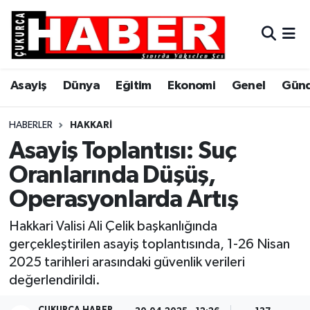
Asayiş
Hava Durumu
Asayiş
Dünya
Eğitim
Ekonomi
Genel
Gün
Dünya
Trafik Durumu
Eğitim
Süper Lig Puan Durumu ve Fikstür
HABERLER
HAKKARI
Asayiş Toplantısı: Suç
Ekonomi
Tüm Manşetler
Oranlarında Düşüş,
Operasyonlarda Artış
Genel
Son Dakika Haberleri
Hakkari Valisi Ali Çelik başkanlığında
Gündem
Haber Arşivi
gerçekleştirilen asayiş toplantısında, 1-26 Nisan
2025 tarihleri arasındaki güvenlik verileri
Hakkari
değerlendirildi.
Siyaset