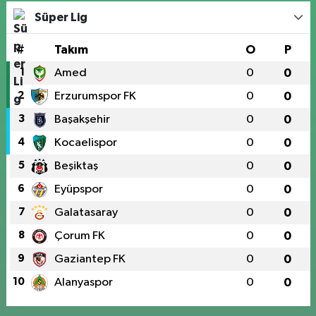
Süper Lig
#
Takım
O
P
1
Amed
0
0
2
Erzurumspor FK
0
0
3
Başakşehir
0
0
4
Kocaelispor
0
0
5
Beşiktaş
0
0
6
Eyüpspor
0
0
7
Galatasaray
0
0
8
Çorum FK
0
0
9
Gaziantep FK
0
0
10
Alanyaspor
0
0