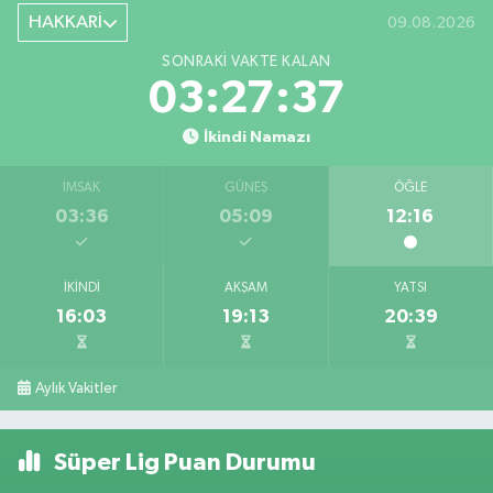
HAKKARİ
09.08.2026
SONRAKI VAKTE KALAN
03:27:36
İkindi Namazı
İMSAK
GÜNEŞ
ÖĞLE
03:36
05:09
12:16
İKINDI
AKŞAM
YATSI
16:03
19:13
20:39
Aylık Vakitler
Süper Lig Puan Durumu