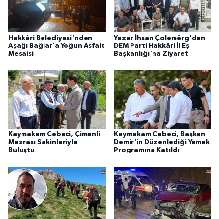
Hakkâri Belediyesi'nden
Yazar İhsan Çolemêrg'den
Aşağı Bağlar'a Yoğun Asfalt
DEM Parti Hakkâri İl Eş
Mesaisi
Başkanlığı'na Ziyaret
Kaymakam Cebeci, Çimenli
Kaymakam Cebeci, Başkan
Mezrası Sakinleriyle
Demir'in Düzenlediği Yemek
Buluştu
Programına Katıldı