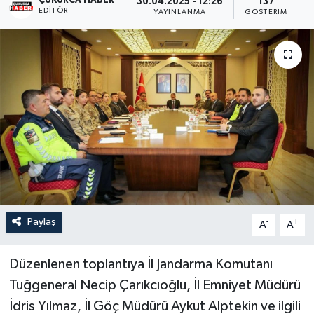
ÇUKURCA HABER
30.04.2025 - 12:26
137
EDITÖR
YAYINLANMA
GÖSTERIM
Son Dakika
Teknoloji
Yaşam
Paylaş
-
+
A
A
Düzenlenen toplantıya İl Jandarma Komutanı
Tuğgeneral Necip Çarıkcıoğlu, İl Emniyet Müdürü
İdris Yılmaz, İl Göç Müdürü Aykut Alptekin ve ilgili