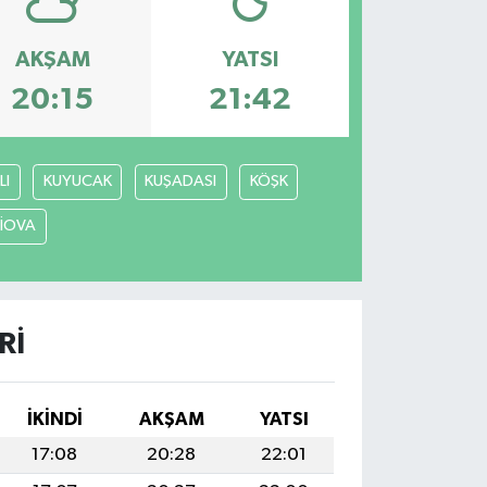
AKŞAM
YATSI
20:15
21:42
LI
KUYUCAK
KUŞADASI
KÖŞK
LİOVA
RI
İKINDI
AKŞAM
YATSI
17:08
20:28
22:01