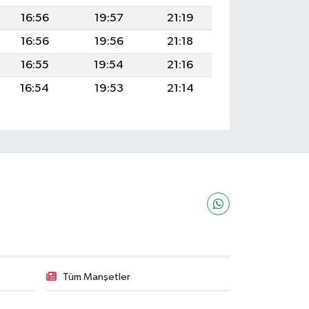
16:56
19:57
21:19
16:56
19:56
21:18
16:55
19:54
21:16
16:54
19:53
21:14
Tüm Manşetler