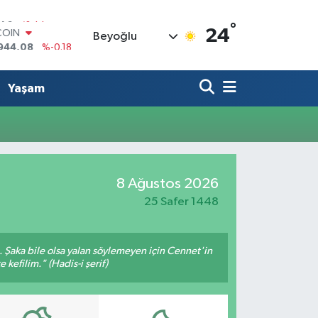
°
COIN
24
Beyoğlu
944,08
%-0.18
LAR
7436
%0.18
RO
Yaşam
2510
%0.32
RLİN
4811
%0.38
M ALTIN
0.55
%0.03
T100
8 Ağustos 2026
779
%-14
25 Safer 1448
m. Şaka bile olsa yalan söylemeyen için Cennet'in
 kefilim." (Hadis-i şerif)