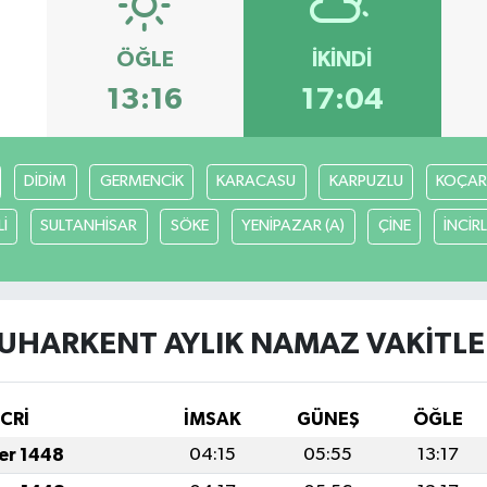
ÖĞLE
İKINDI
13:16
17:04
DİDİM
GERMENCİK
KARACASU
KARPUZLU
KOÇAR
İ
SULTANHİSAR
SÖKE
YENİPAZAR (A)
ÇİNE
İNCİR
UHARKENT AYLIK NAMAZ VAKITLE
İCRİ
İMSAK
GÜNEŞ
ÖĞLE
fer 1448
04:15
05:55
13:17