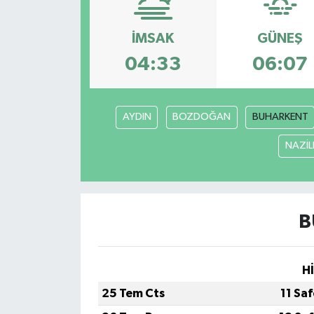
Son Dakika
İMSAK
GÜNEŞ
04:33
06:07
Teknoloji
Yaşam
AYDIN
BOZDOĞAN
BUHARKENT
NAZİLL
B
H
25 Tem Cts
11 Sa