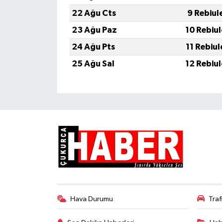
22 Ağu Cts
9 Rebiul
23 Ağu Paz
10 Rebiu
24 Ağu Pts
11 Rebiu
25 Ağu Sal
12 Rebiu
Hava Durumu
Tra