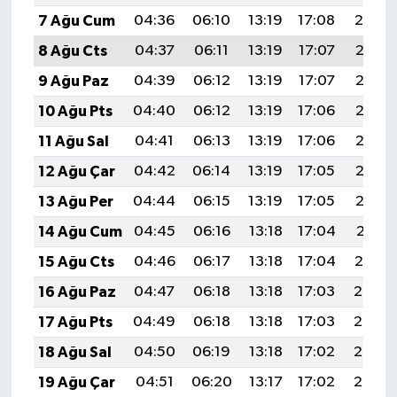
7 Ağu Cum
04:36
06:10
13:19
17:08
20:19
8 Ağu Cts
04:37
06:11
13:19
17:07
20:18
9 Ağu Paz
04:39
06:12
13:19
17:07
20:17
10 Ağu Pts
04:40
06:12
13:19
17:06
20:16
11 Ağu Sal
04:41
06:13
13:19
17:06
20:15
12 Ağu Çar
04:42
06:14
13:19
17:05
20:13
13 Ağu Per
04:44
06:15
13:19
17:05
20:12
14 Ağu Cum
04:45
06:16
13:18
17:04
20:11
15 Ağu Cts
04:46
06:17
13:18
17:04
20:10
16 Ağu Paz
04:47
06:18
13:18
17:03
20:08
17 Ağu Pts
04:49
06:18
13:18
17:03
20:07
18 Ağu Sal
04:50
06:19
13:18
17:02
20:06
19 Ağu Çar
04:51
06:20
13:17
17:02
20:05