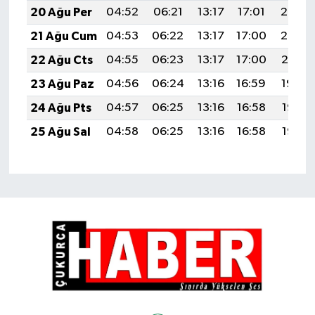
20 Ağu Per
04:52
06:21
13:17
17:01
20:03
21 Ağu Cum
04:53
06:22
13:17
17:00
20:02
22 Ağu Cts
04:55
06:23
13:17
17:00
20:01
23 Ağu Paz
04:56
06:24
13:16
16:59
19:59
24 Ağu Pts
04:57
06:25
13:16
16:58
19:58
25 Ağu Sal
04:58
06:25
13:16
16:58
19:56