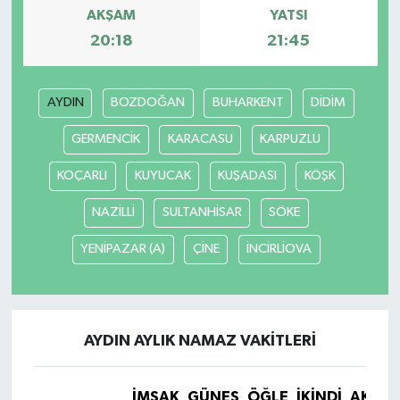
AKŞAM
YATSI
20:18
21:45
AYDIN
BOZDOĞAN
BUHARKENT
DİDİM
GERMENCİK
KARACASU
KARPUZLU
KOÇARLI
KUYUCAK
KUŞADASI
KÖŞK
NAZİLLİ
SULTANHİSAR
SÖKE
YENİPAZAR (A)
ÇİNE
İNCİRLİOVA
AYDIN AYLIK NAMAZ VAKITLERI
İMSAK
GÜNEŞ
ÖĞLE
İKINDI
AKŞA