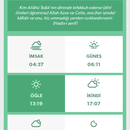
Kim Allâhü Teâlâ'nın dininde tefakkuh ederse (dînî
Son Dakika
ilimleri öğrenirse) Allah Azze ve Celle, ona (her işinde)
kâfidir ve onu, hiç ummadığı yerden rızıklandırıverir.
(Hadis-i şerif)
Teknoloji
Yaşam
İMSAK
GÜNEŞ
04:37
06:11
ÖĞLE
İKINDI
13:19
17:07