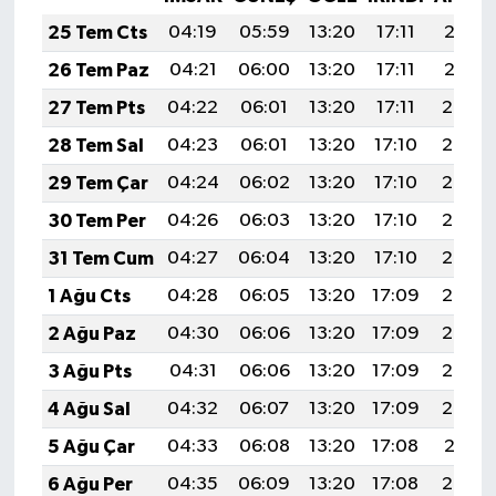
25 Tem Cts
04:19
05:59
13:20
17:11
20:31
26 Tem Paz
04:21
06:00
13:20
17:11
20:31
27 Tem Pts
04:22
06:01
13:20
17:11
20:30
28 Tem Sal
04:23
06:01
13:20
17:10
20:29
29 Tem Çar
04:24
06:02
13:20
17:10
20:28
30 Tem Per
04:26
06:03
13:20
17:10
20:27
31 Tem Cum
04:27
06:04
13:20
17:10
20:26
1 Ağu Cts
04:28
06:05
13:20
17:09
20:25
2 Ağu Paz
04:30
06:06
13:20
17:09
20:24
3 Ağu Pts
04:31
06:06
13:20
17:09
20:23
4 Ağu Sal
04:32
06:07
13:20
17:09
20:22
5 Ağu Çar
04:33
06:08
13:20
17:08
20:21
6 Ağu Per
04:35
06:09
13:20
17:08
20:20