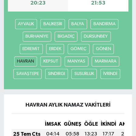
20:23
21:53
AYVALIK
BALIKESİR
BALYA
BANDIRMA
BURHANİYE
BİGADİÇ
DURSUNBEY
EDREMİT
ERDEK
GÖMEÇ
GÖNEN
HAVRAN
KEPSUT
MANYAS
MARMARA
SAVAŞTEPE
SINDIRGI
SUSURLUK
İVRİNDİ
HAVRAN AYLIK NAMAZ VAKITLERI
İMSAK
GÜNEŞ
ÖĞLE
İKINDI
AKŞA
25 Tem Cts
04:14
05:58
13:23
17:17
20:39