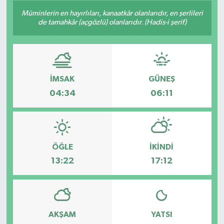
Müminlerin en hayırlıları, kanaatkâr olanlarıdır, en şerlileri
Son Dakika
de tamahkâr (açgözlü) olanlarıdır. (Hadis-i şerif)
Teknoloji
Yaşam
İMSAK
GÜNEŞ
04:34
06:11
ÖĞLE
İKINDI
13:22
17:12
AKŞAM
YATSI