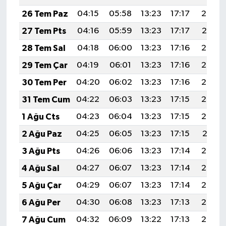
26 Tem Paz
04:15
05:58
13:23
17:17
20:38
27 Tem Pts
04:16
05:59
13:23
17:17
20:37
28 Tem Sal
04:18
06:00
13:23
17:16
20:36
29 Tem Çar
04:19
06:01
13:23
17:16
20:35
30 Tem Per
04:20
06:02
13:23
17:16
20:34
31 Tem Cum
04:22
06:03
13:23
17:15
20:33
1 Ağu Cts
04:23
06:04
13:23
17:15
20:32
2 Ağu Paz
04:25
06:05
13:23
17:15
20:31
3 Ağu Pts
04:26
06:06
13:23
17:14
20:30
4 Ağu Sal
04:27
06:07
13:23
17:14
20:29
5 Ağu Çar
04:29
06:07
13:23
17:14
20:28
6 Ağu Per
04:30
06:08
13:23
17:13
20:27
7 Ağu Cum
04:32
06:09
13:22
17:13
20:26