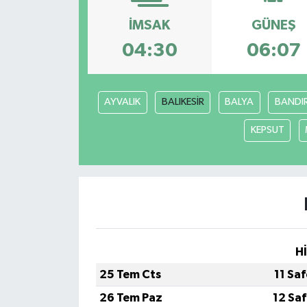
Son Dakika
İMSAK
GÜNEŞ
04:30
06:07
Teknoloji
Yaşam
AYVALIK
BALIKESİR
BALYA
BANDI
KEPSUT
H
25 Tem Cts
11 Sa
26 Tem Paz
12 Sa