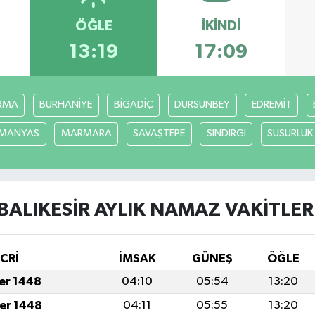
ÖĞLE
İKINDI
13:19
17:09
RMA
BURHANİYE
BİGADİÇ
DURSUNBEY
EDREMİT
MANYAS
MARMARA
SAVAŞTEPE
SINDIRGI
SUSURLUK
BALIKESİR AYLIK NAMAZ VAKITLER
İCRİ
İMSAK
GÜNEŞ
ÖĞLE
fer 1448
04:10
05:54
13:20
fer 1448
04:11
05:55
13:20