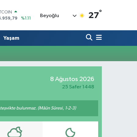
°
ITCOIN
27
Beyoğlu
4.959,79
%1.11
OLAR
7,7436
%0.18
URO
Yaşam
5,2510
%0.32
TERLİN
4,4811
%0.38
RAM ALTIN
660.55
%0.03
İST100
8 Ağustos 2026
3.779
%-14
25 Safer 1448
n teşvikte bulunmaz. (Mâûn Sûresi, 1-2-3)