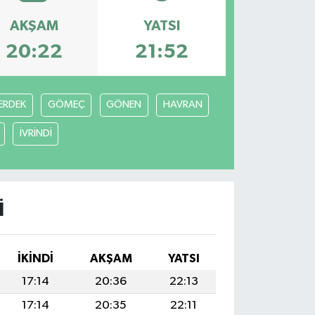
AKŞAM
YATSI
20:22
21:52
ERDEK
GÖMEÇ
GÖNEN
HAVRAN
İVRİNDİ
I
İKINDI
AKŞAM
YATSI
17:14
20:36
22:13
17:14
20:35
22:11