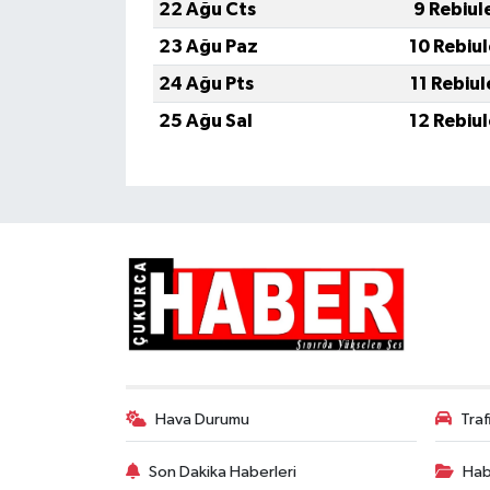
22 Ağu Cts
9 Rebiul
23 Ağu Paz
10 Rebiu
24 Ağu Pts
11 Rebiu
25 Ağu Sal
12 Rebiu
Hava Durumu
Tra
Son Dakika Haberleri
Hab