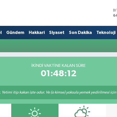
B
6
D
4
E
l
Gündem
Hakkari
Siyaset
Son Dakika
Teknoloji
5
S
6
G
6
B
İKINDI VAKTINE KALAN SÜRE
1
01:48:12
 Yetimi itip kakan işte odur. Ve (o kimse) yoksula yemek yedirilmesi içi