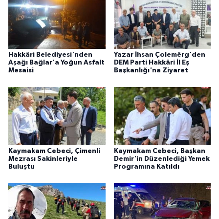
Hakkâri Belediyesi'nden
Yazar İhsan Çolemêrg'den
Aşağı Bağlar'a Yoğun Asfalt
DEM Parti Hakkâri İl Eş
Mesaisi
Başkanlığı'na Ziyaret
Kaymakam Cebeci, Çimenli
Kaymakam Cebeci, Başkan
Mezrası Sakinleriyle
Demir'in Düzenlediği Yemek
Buluştu
Programına Katıldı