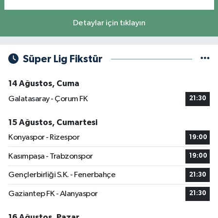
Detaylar için tıklayın
Süper Lig Fikstür
14 Ağustos, Cuma
Galatasaray - Çorum FK
21:30
15 Ağustos, Cumartesi
Konyaspor - Rizespor
19:00
Kasımpaşa - Trabzonspor
19:00
Gençlerbirliği S.K. - Fenerbahçe
21:30
Gaziantep FK - Alanyaspor
21:30
16 Ağustos, Pazar