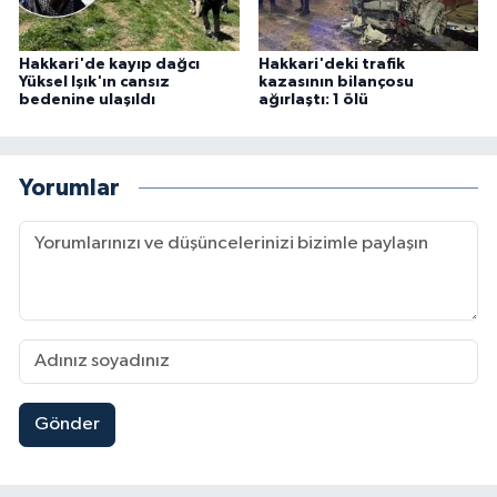
Hakkari'de kayıp dağcı
Hakkari'deki trafik
Yüksel Işık'ın cansız
kazasının bilançosu
bedenine ulaşıldı
ağırlaştı: 1 ölü
Yorumlar
Gönder