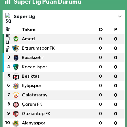
Süper Lig Puan Durumu
Süper Lig
#
Takım
O
P
1
Amed
0
0
2
Erzurumspor FK
0
0
3
Başakşehir
0
0
4
Kocaelispor
0
0
5
Beşiktaş
0
0
6
Eyüpspor
0
0
7
Galatasaray
0
0
8
Çorum FK
0
0
9
Gaziantep FK
0
0
10
Alanyaspor
0
0