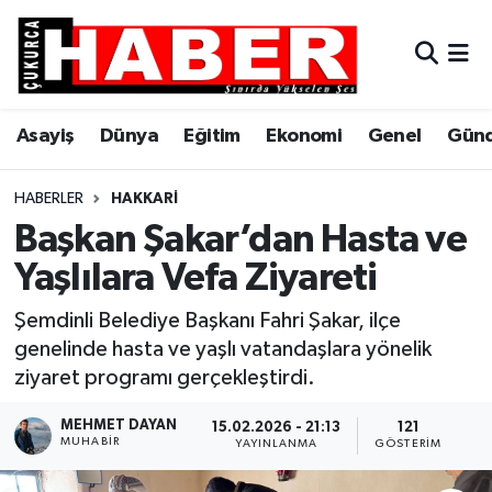
Asayiş
Hava Durumu
Asayiş
Dünya
Eğitim
Ekonomi
Genel
Gün
Dünya
Trafik Durumu
Eğitim
Süper Lig Puan Durumu ve Fikstür
HABERLER
HAKKARI
Başkan Şakar’dan Hasta ve
Ekonomi
Tüm Manşetler
Yaşlılara Vefa Ziyareti
Genel
Son Dakika Haberleri
Şemdinli Belediye Başkanı Fahri Şakar, ilçe
genelinde hasta ve yaşlı vatandaşlara yönelik
Gündem
Haber Arşivi
ziyaret programı gerçekleştirdi.
Hakkari
MEHMET DAYAN
15.02.2026 - 21:13
121
MUHABIR
YAYINLANMA
GÖSTERIM
Siyaset