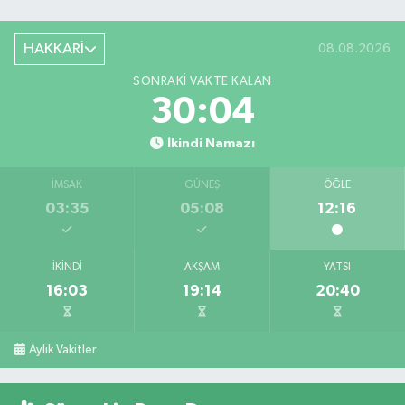
HAKKARİ
08.08.2026
SONRAKI VAKTE KALAN
30:03
İkindi Namazı
İMSAK
GÜNEŞ
ÖĞLE
03:35
05:08
12:16
İKINDI
AKŞAM
YATSI
16:03
19:14
20:40
Aylık Vakitler