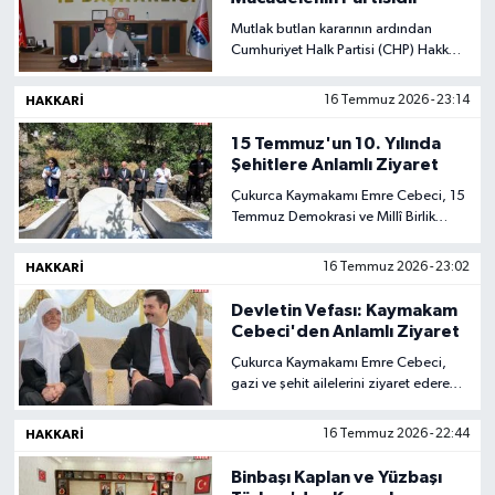
Mutlak butlan kararının ardından
Cumhuriyet Halk Partisi (CHP) Hakkari
İl Başkanlığı görevine önceki dönem
İl Başkanı Nazım Demir yeniden
HAKKARI
16 Temmuz 2026 - 23:14
atandı.
15 Temmuz'un 10. Yılında
Şehitlere Anlamlı Ziyaret
Çukurca Kaymakamı Emre Cebeci, 15
Temmuz Demokrasi ve Millî Birlik
Günü'nün 10. yıl dönümü dolayısıyla
ilçedeki şehitliği ziyaret ederek aziz
HAKKARI
16 Temmuz 2026 - 23:02
şehitlerin kabirleri başında dua etti.
Devletin Vefası: Kaymakam
Cebeci'den Anlamlı Ziyaret
Çukurca Kaymakamı Emre Cebeci,
gazi ve şehit ailelerini ziyaret ederek
devletin her zaman yanlarında
olduğunu bir kez daha gösterdi.
HAKKARI
16 Temmuz 2026 - 22:44
Binbaşı Kaplan ve Yüzbaşı