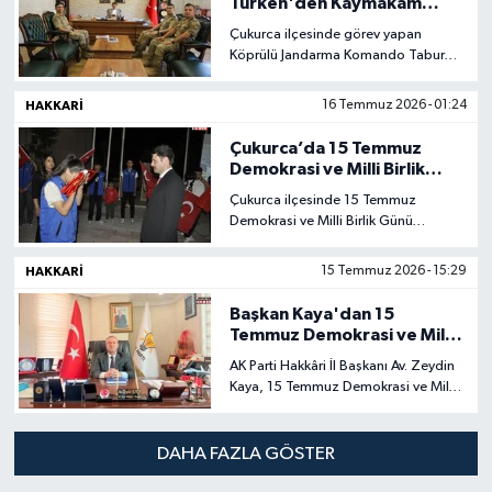
Türken'den Kaymakam
Cebeci'ye Veda Ziyareti
Çukurca ilçesinde görev yapan
Köprülü Jandarma Komando Tabur
Komutanı Binbaşı Alpay Kaplan ile
İlçe Jandarma Komutanı Jandarma
HAKKARI
16 Temmuz 2026 - 01:24
Yüzbaşı Burak Türken, tayinleri
dolayısıyla Çukurca Kaymakamı Emre
Çukurca’da 15 Temmuz
Cebeci'ye veda ziyaretinde bulundu.
Demokrasi ve Milli Birlik
Günü Anıldı
Çukurca ilçesinde 15 Temmuz
Demokrasi ve Milli Birlik Günü
dolayısıyla düzenlenen programda,
şehitler dualarla anıldı, birlik ve
HAKKARI
15 Temmuz 2026 - 15:29
beraberlik mesajları verildi.
Başkan Kaya'dan 15
Temmuz Demokrasi ve Millî
Birlik Günü Mesajı
AK Parti Hakkâri İl Başkanı Av. Zeydin
Kaya, 15 Temmuz Demokrasi ve Millî
Birlik Günü dolayısıyla yayımladığı
mesajda, 15 Temmuz'un milletin
iman, cesaret ve millî iradeyle yazdığı
DAHA FAZLA GÖSTER
bir diriliş destanı olduğunu belirtti.