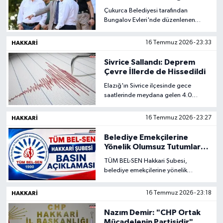
Yemek Programına Katıldı
Çukurca Belediyesi tarafından
Bungalov Evleri'nde düzenlenen
programa Kaymakam Emre
Cebeci'nin yanı sıra Hakkâri'de görev
HAKKARI
16 Temmuz 2026 - 23:33
yapan il kurum müdürleri ile
Çukurca'daki ilçe kurum müdürleri de
Sivrice Sallandı: Deprem
katılım sağladı.
Çevre İllerde de Hissedildi
Elazığ'ın Sivrice ilçesinde gece
saatlerinde meydana gelen 4.0
büyüklüğündeki deprem, kentte ve
çevre illerde kısa süreli paniğe neden
HAKKARI
16 Temmuz 2026 - 23:27
oldu.
Belediye Emekçilerine
Yönelik Olumsuz Tutumlara
TÜM BEL-SEN'den Sert
TÜM BEL-SEN Hakkari Şubesi,
Tepki
belediye emekçilerine yönelik
yaşandığı belirtilen olumsuz tutum ve
davranışlarla ilgili yazılı bir basın
HAKKARI
16 Temmuz 2026 - 23:18
açıklaması yayımlayarak, kamu
hizmeti sunan çalışanlara yönelik
Nazım Demir: "CHP Ortak
hakaret, tehdit ve saldırıları kınadı.
Mücadelenin Partisidir"