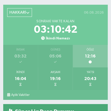
HAKKARİ
06.08.2026
SONRAKI VAKTE KALAN
03:10:42
İkindi Namazı
İMSAK
GÜNEŞ
ÖĞLE
03:32
05:06
12:16
İKINDI
AKŞAM
YATSI
16:04
19:16
20:43
Aylık Vakitler