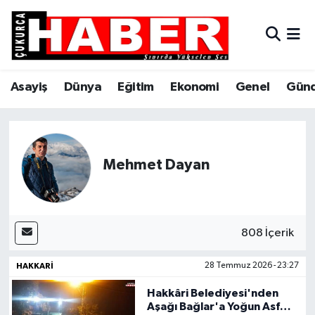
Asayiş
Hava Durumu
Asayiş
Dünya
Eğitim
Ekonomi
Genel
Gün
Dünya
Trafik Durumu
Eğitim
Süper Lig Puan Durumu ve Fikstür
Ekonomi
Tüm Manşetler
Mehmet Dayan
Genel
Son Dakika Haberleri
Gündem
Haber Arşivi
808 İçerik
HAKKARI
28 Temmuz 2026 - 23:27
Hakkari
Hakkâri Belediyesi'nden
Siyaset
Aşağı Bağlar'a Yoğun Asfalt