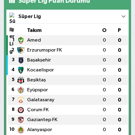
Süper Lig Puan Durumu
Süper Lig
#
Takım
O
P
1
Amed
0
0
2
Erzurumspor FK
0
0
3
Başakşehir
0
0
4
Kocaelispor
0
0
5
Beşiktaş
0
0
6
Eyüpspor
0
0
7
Galatasaray
0
0
8
Çorum FK
0
0
9
Gaziantep FK
0
0
10
Alanyaspor
0
0