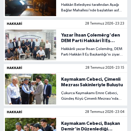
Mesaisi
Hakkâri Belediyesi tarafından Aşağı
Son Dakika
Bağlar Mahallesi'nde başlatılan asfalt
çalışmaları gece gündüz aralıksız
devam ediyor. Yaklaşık 5 bin nüfusun
HAKKARI
28 Temmuz 2026 - 23:23
Teknoloji
yaşadığı mahallede yürütülen
çalışmalar ikinci haftasına girdi.
Yazar İhsan Çolemêrg'den
Yaşam
DEM Parti Hakkâri İl Eş
Başkanlığı'na Ziyaret
Hakkârili yazar İhsan Çolemêrg, DEM
Parti Hakkâri İl Eş Başkanlığı'nı ziyaret
ederek kentin kültürel, toplumsal ve
siyasal gündemine ilişkin
HAKKARI
28 Temmuz 2026 - 23:15
değerlendirmelerde bulundu.
Kaymakam Cebeci, Çimenli
Mezrası Sakinleriyle Buluştu
Çukurca Kaymakamı Emre Cebeci,
Gündeş Köyü Çimenli Mezrası'nda
ikamet eden Kemal Demir ve mahalle
sakinleriyle bir araya gelerek
HAKKARI
28 Temmuz 2026 - 23:04
vatandaşların talep ve ihtiyaçlarını
dinledi.
Kaymakam Cebeci, Başkan
Demir'in Düzenlediği