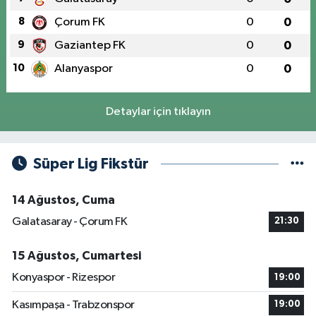
8
Çorum FK
0
0
9
Gaziantep FK
0
0
10
Alanyaspor
0
0
Detaylar için tıklayın
Süper Lig Fikstür
14 Ağustos, Cuma
Galatasaray - Çorum FK
21:30
15 Ağustos, Cumartesi
Konyaspor - Rizespor
19:00
Kasımpaşa - Trabzonspor
19:00