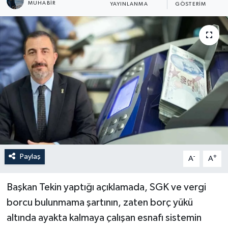
MUHABIR
YAYINLANMA
GÖSTERIM
Son Dakika
Teknoloji
Yaşam
Paylaş
-
+
A
A
Başkan Tekin yaptığı açıklamada, SGK ve vergi
borcu bulunmama şartının, zaten borç yükü
altında ayakta kalmaya çalışan esnafı sistemin