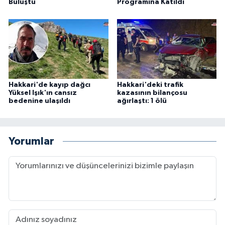
Buluştu
Programına Katıldı
Hakkari'de kayıp dağcı
Hakkari'deki trafik
Yüksel Işık'ın cansız
kazasının bilançosu
bedenine ulaşıldı
ağırlaştı: 1 ölü
Yorumlar