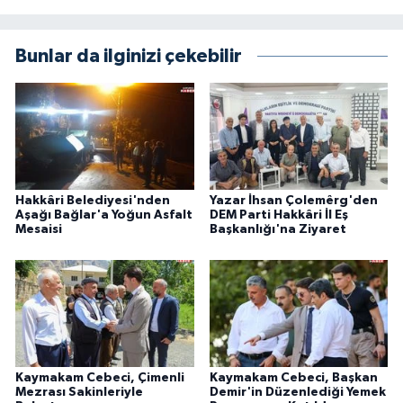
Bunlar da ilginizi çekebilir
Hakkâri Belediyesi'nden
Yazar İhsan Çolemêrg'den
Aşağı Bağlar'a Yoğun Asfalt
DEM Parti Hakkâri İl Eş
Mesaisi
Başkanlığı'na Ziyaret
Kaymakam Cebeci, Çimenli
Kaymakam Cebeci, Başkan
Mezrası Sakinleriyle
Demir'in Düzenlediği Yemek