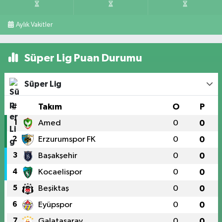
Aylık Vakitler
Süper Lig Puan Durumu
Süper Lig
#
Takım
O
P
1
Amed
0
0
2
Erzurumspor FK
0
0
3
Başakşehir
0
0
4
Kocaelispor
0
0
5
Beşiktaş
0
0
6
Eyüpspor
0
0
7
Galatasaray
0
0