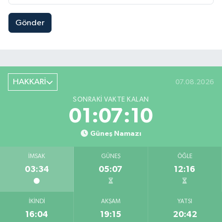
Gönder
HAKKARİ
07.08.2026
SONRAKI VAKTE KALAN
01:07:10
Güneş Namazı
İMSAK
GÜNEŞ
ÖĞLE
03:34
05:07
12:16
İKINDI
AKŞAM
YATSI
16:04
19:15
20:42