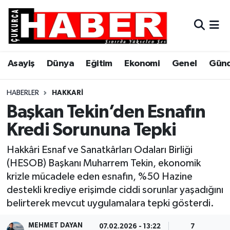
Asayiş
Hava Durumu
Asayiş
Dünya
Eğitim
Ekonomi
Genel
Gün
Dünya
Trafik Durumu
Eğitim
Süper Lig Puan Durumu ve Fikstür
HABERLER
HAKKARI
Başkan Tekin’den Esnafın
Ekonomi
Tüm Manşetler
Kredi Sorununa Tepki
Genel
Son Dakika Haberleri
Hakkâri Esnaf ve Sanatkârları Odaları Birliği
(HESOB) Başkanı Muharrem Tekin, ekonomik
Gündem
Haber Arşivi
krizle mücadele eden esnafın, %50 Hazine
destekli krediye erişimde ciddi sorunlar yaşadığını
Hakkari
belirterek mevcut uygulamalara tepki gösterdi.
Siyaset
MEHMET DAYAN
07.02.2026 - 13:22
7