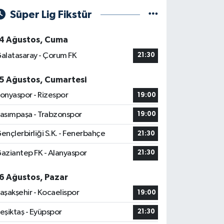
Süper Lig Fikstür
4 Ağustos, Cuma
alatasaray - Çorum FK
21:30
5 Ağustos, Cumartesi
onyaspor - Rizespor
19:00
asımpaşa - Trabzonspor
19:00
ençlerbirliği S.K. - Fenerbahçe
21:30
aziantep FK - Alanyaspor
21:30
6 Ağustos, Pazar
aşakşehir - Kocaelispor
19:00
eşiktaş - Eyüpspor
21:30