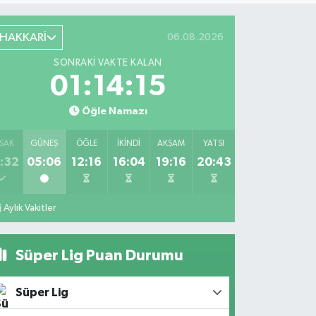
HAKKARİ
06.08.2026
SONRAKI VAKTE KALAN
01:14:15
Öğle Namazı
SAK
GÜNEŞ
ÖĞLE
İKINDI
AKŞAM
YATSI
:32
05:06
12:16
16:04
19:16
20:43
Aylık Vakitler
Süper Lig Puan Durumu
Süper Lig