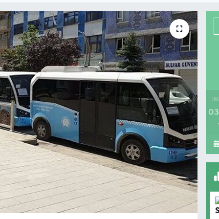
İM
03