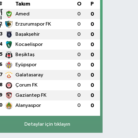
#
Takım
O
P
1
Amed
0
0
2
Erzurumspor FK
0
0
3
Başakşehir
0
0
4
Kocaelispor
0
0
5
Beşiktaş
0
0
6
Eyüpspor
0
0
7
Galatasaray
0
0
8
Çorum FK
0
0
9
Gaziantep FK
0
0
0
Alanyaspor
0
0
Detaylar için tıklayın