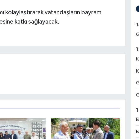
mı kolaylaştırarak vatandaşların bayram
esine katkı sağlayacak.
1
G
1
K
K
G
G
1
B
B