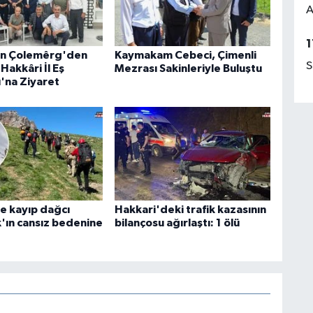
A
1
an Çolemêrg'den
Kaymakam Cebeci, Çimenli
S
Hakkâri İl Eş
Mezrası Sakinleriyle Buluştu
ı'na Ziyaret
e kayıp dağcı
Hakkari'deki trafik kazasının
k'ın cansız bedenine
bilançosu ağırlaştı: 1 ölü