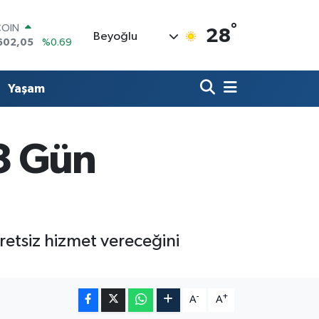
°
COIN
28
Beyoğlu
602,05
%0.69
LAR
5986
%0.06
RO
Yaşam
0700
%0.1
RLİN
2438
%0.21
M ALTIN
3 Gün
8.23
%0.39
T100
703
%0
retsiz hizmet vereceğini
-
+
A
A