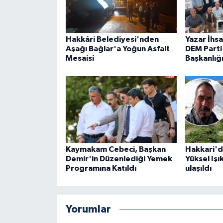
Hakkâri Belediyesi'nden
Yazar İhs
Aşağı Bağlar'a Yoğun Asfalt
DEM Parti 
Mesaisi
Başkanlığ
Kaymakam Cebeci, Başkan
Hakkari'd
Demir'in Düzenlediği Yemek
Yüksel Işı
Programına Katıldı
ulaşıldı
Yorumlar