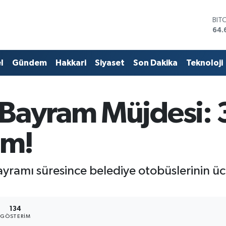
BIT
64.
DO
47,
EU
l
Gündem
Hakkari
Siyaset
Son Dakika
Teknoloji
55,
STE
64,
GRA
Bayram Müjdesi: 
651
BİS
13.
ım!
yramı süresince belediye otobüslerinin üc
134
GÖSTERIM