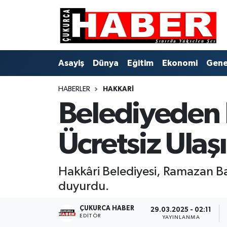
Asayiş
Hava Durumu
Asayiş
Dünya
Eğitim
Ekonomi
Gene
Dünya
Trafik Durumu
HABERLER
HAKKARI
Eğitim
Süper Lig Puan Durumu ve Fikstür
Belediyeden 
Ekonomi
Tüm Manşetler
Ücretsiz Ulaş
Genel
Son Dakika Haberleri
Gündem
Haber Arşivi
Hakkâri Belediyesi, Ramazan Ba
duyurdu.
Hakkari
ÇUKURCA HABER
29.03.2025 - 02:11
EDITÖR
YAYINLANMA
Siyaset