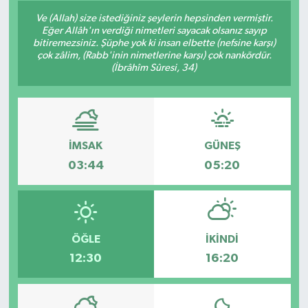
Ve (Allah) size istediğiniz şeylerin hepsinden vermiştir.
Son Dakika
Eğer Allâh'ın verdiği nimetleri sayacak olsanız sayıp
bitiremezsiniz. Şüphe yok ki insan elbette (nefsine karşı)
çok zâlim, (Rabb'inin nimetlerine karşı) çok nankördür.
Teknoloji
(İbrâhîm Sûresi, 34)
Yaşam
İMSAK
GÜNEŞ
03:44
05:20
ÖĞLE
İKINDI
12:30
16:20