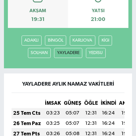
AKŞAM
YATSI
19:31
21:00
ADAKLI
BİNGÖL
KARLIOVA
KİGI
SOLHAN
YAYLADERE
YEDİSU
YAYLADERE AYLIK NAMAZ VAKITLERI
İMSAK
GÜNEŞ
ÖĞLE
İKINDI
AKŞA
25 Tem Cts
03:23
05:07
12:31
16:24
19:46
26 Tem Paz
03:25
05:07
12:31
16:24
19:45
27 Tem Pts
03:26
05:08
12:31
16:24
19:44