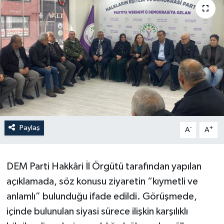
Son Dakika
Teknoloji
Yaşam
Paylaş
-
+
A
A
DEM Parti Hakkâri İl Örgütü tarafından yapılan
açıklamada, söz konusu ziyaretin “kıymetli ve
anlamlı” bulunduğu ifade edildi. Görüşmede,
içinde bulunulan siyasi sürece ilişkin karşılıklı