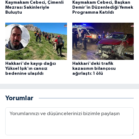
Kaymakam Cebeci, Çimenli
Kaymakam Cebeci, Başkan
Mezrası Sakinleriyle
Demir'in Düzenlediği Yemek
Buluştu
Programına Katıldı
Hakkari'de kayıp dağcı
Hakkari'deki trafik
Yüksel Işık'ın cansız
kazasının bilançosu
bedenine ulaşıldı
ağırlaştı: 1 ölü
Yorumlar