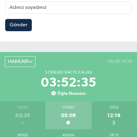
Gönder
HAKKARİ
08.08.2026
SONRAKI VAKTE KALAN
03:52:34
Öğle Namazı
İMSAK
GÜNEŞ
ÖĞLE
03:35
05:08
12:16
İKINDI
AKŞAM
YATSI