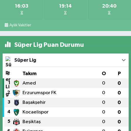
16:03
19:14
20:40
Aylık Vakitler
Süper Lig Puan Durumu
Süper Lig
#
Takım
O
P
1
Amed
0
0
2
Erzurumspor FK
0
0
3
Başakşehir
0
0
4
Kocaelispor
0
0
5
Beşiktaş
0
0