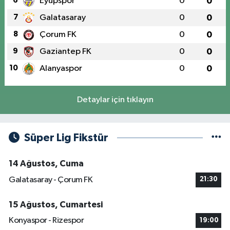
6
Eyüpspor
0
0
7
Galatasaray
0
0
8
Çorum FK
0
0
9
Gaziantep FK
0
0
10
Alanyaspor
0
0
Detaylar için tıklayın
Süper Lig Fikstür
14 Ağustos, Cuma
Galatasaray - Çorum FK
21:30
15 Ağustos, Cumartesi
Konyaspor - Rizespor
19:00