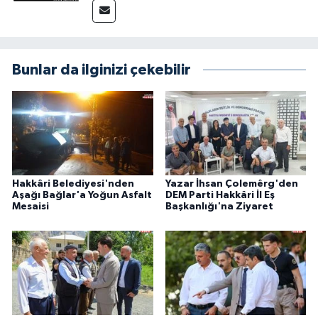
Bunlar da ilginizi çekebilir
Hakkâri Belediyesi'nden
Yazar İhsan Çolemêrg'den
Aşağı Bağlar'a Yoğun Asfalt
DEM Parti Hakkâri İl Eş
Mesaisi
Başkanlığı'na Ziyaret