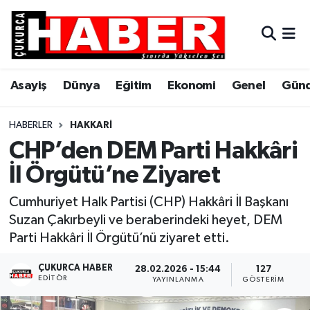
Asayiş
Hava Durumu
Asayiş
Dünya
Eğitim
Ekonomi
Genel
Gün
Dünya
Trafik Durumu
Eğitim
Süper Lig Puan Durumu ve Fikstür
HABERLER
HAKKARI
CHP’den DEM Parti Hakkâri
Ekonomi
Tüm Manşetler
İl Örgütü’ne Ziyaret
Genel
Son Dakika Haberleri
Cumhuriyet Halk Partisi (CHP) Hakkâri İl Başkanı
Suzan Çakırbeyli ve beraberindeki heyet, DEM
Gündem
Haber Arşivi
Parti Hakkâri İl Örgütü’nü ziyaret etti.
Hakkari
ÇUKURCA HABER
28.02.2026 - 15:44
127
EDITÖR
YAYINLANMA
GÖSTERIM
Siyaset