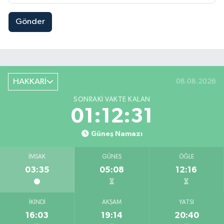
Gönder
HAKKARİ
08.08.2026
SONRAKI VAKTE KALAN
01:12:30
Güneş Namazı
İMSAK
GÜNEŞ
ÖĞLE
03:35
05:08
12:16
İKINDI
AKŞAM
YATSI
16:03
19:14
20:40