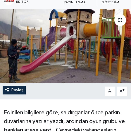
EDITÖR
YAYINLANMA
GÖSTERIM
Son Dakika
Teknoloji
Yaşam
Paylaş
-
+
A
A
Edinilen bilgilere göre, saldırganlar önce parkın
duvarlarına yazılar yazdı, ardından oyun grubu ve
bankları ateşe verdi. Çevredeki vatandaşların