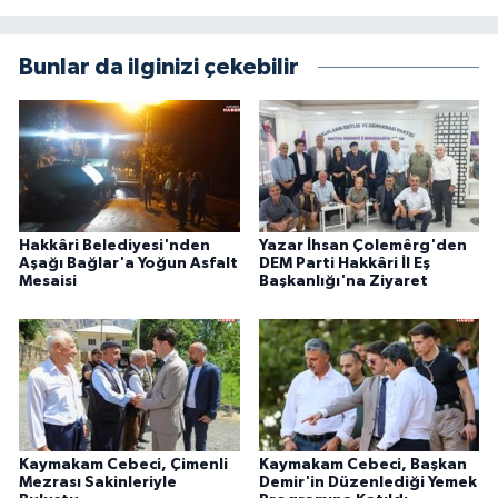
Bunlar da ilginizi çekebilir
Hakkâri Belediyesi'nden
Yazar İhsan Çolemêrg'den
Aşağı Bağlar'a Yoğun Asfalt
DEM Parti Hakkâri İl Eş
Mesaisi
Başkanlığı'na Ziyaret
Kaymakam Cebeci, Çimenli
Kaymakam Cebeci, Başkan
Mezrası Sakinleriyle
Demir'in Düzenlediği Yemek