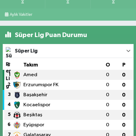
Aylık Vakitler
Süper Lig Puan Durumu
Süper Lig
#
Takım
O
P
1
Amed
0
0
2
Erzurumspor FK
0
0
3
Başakşehir
0
0
4
Kocaelispor
0
0
5
Beşiktaş
0
0
6
Eyüpspor
0
0
7
Galatasaray
0
0