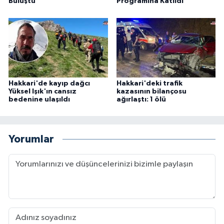
Buluştu
Programına Katıldı
Hakkari'de kayıp dağcı
Hakkari'deki trafik
Yüksel Işık'ın cansız
kazasının bilançosu
bedenine ulaşıldı
ağırlaştı: 1 ölü
Yorumlar