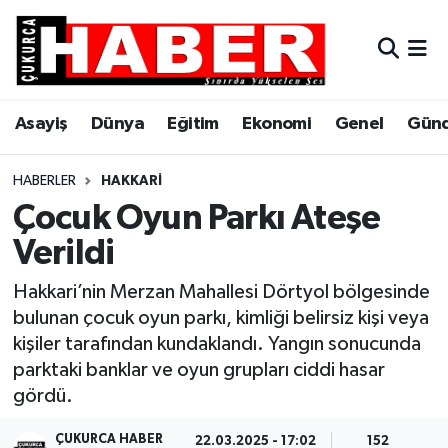
Asayiş
Hava Durumu
Asayiş
Dünya
Eğitim
Ekonomi
Genel
Gün
Dünya
Trafik Durumu
Eğitim
Süper Lig Puan Durumu ve Fikstür
HABERLER
HAKKARI
Çocuk Oyun Parkı Ateşe
Ekonomi
Tüm Manşetler
Verildi
Genel
Son Dakika Haberleri
Hakkari’nin Merzan Mahallesi Dörtyol bölgesinde
bulunan çocuk oyun parkı, kimliği belirsiz kişi veya
Gündem
Haber Arşivi
kişiler tarafından kundaklandı. Yangın sonucunda
parktaki banklar ve oyun grupları ciddi hasar
Hakkari
gördü.
Siyaset
ÇUKURCA HABER
22.03.2025 - 17:02
152