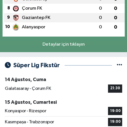
8
Çorum FK
0
0
9
Gaziantep FK
0
0
10
Alanyaspor
0
0
Detaylar için tıklayın
Süper Lig Fikstür
14 Ağustos, Cuma
Galatasaray - Çorum FK
21:30
15 Ağustos, Cumartesi
Konyaspor - Rizespor
19:00
Kasımpaşa - Trabzonspor
19:00