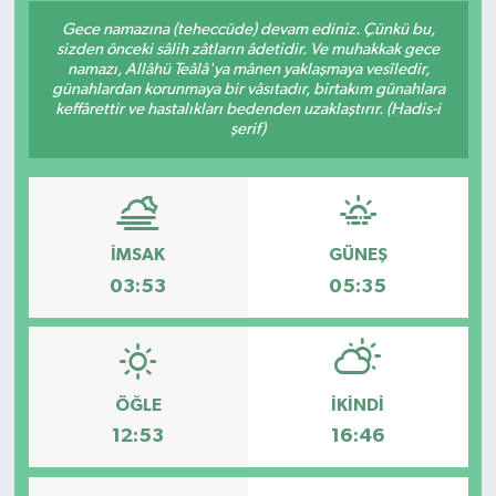
Gece namazına (teheccüde) devam ediniz. Çünkü bu,
Son Dakika
sizden önceki sâlih zâtların âdetidir. Ve muhakkak gece
namazı, Allâhü Teâlâ'ya mânen yaklaşmaya vesîledir,
günahlardan korunmaya bir vâsıtadır, birtakım günahlara
Teknoloji
keffârettir ve hastalıkları bedenden uzaklaştırır. (Hadis-i
şerif)
Yaşam
İMSAK
GÜNEŞ
03:53
05:35
ÖĞLE
İKINDI
12:53
16:46