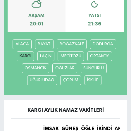
AKŞAM
YATSI
20:01
21:36
ALACA
BAYAT
BOĞAZKALE
DODURGA
KARGI
LAÇİN
MECİTÖZÜ
ORTAKÖY
OSMANCIK
OĞUZLAR
SUNGURLU
UĞURLUDAĞ
ÇORUM
İSKİLİP
KARGI AYLIK NAMAZ VAKITLERI
İMSAK
GÜNEŞ
ÖĞLE
İKINDI
AKŞA