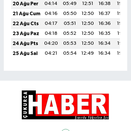
20 Ağu Per
04:14
05:49
12:51
16:38
19:42
21 Ağu Cum
04:16
05:50
12:50
16:37
19:40
22 Ağu Cts
04:17
05:51
12:50
16:36
19:39
23 Ağu Paz
04:18
05:52
12:50
16:35
19:37
24 Ağu Pts
04:20
05:53
12:50
16:34
19:36
25 Ağu Sal
04:21
05:54
12:49
16:34
19:34