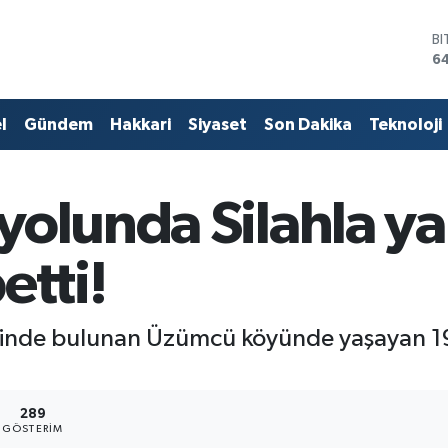
B
6
D
47
E
l
Gündem
Hakkari
Siyaset
Son Dakika
Teknoloji
55
ST
6
G
yolunda Silahla y
6
Bİ
13
etti!
inde bulunan Üzümcü köyünde yaşayan 19 
289
GÖSTERIM