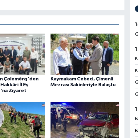
1
G
1
K
K
an Çolemêrg'den
Kaymakam Cebeci, Çimenli
G
Hakkâri İl Eş
Mezrası Sakinleriyle Buluştu
ı'na Ziyaret
G
1
B
B