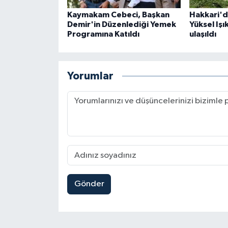
Kaymakam Cebeci, Başkan
Hakkari'd
Demir'in Düzenlediği Yemek
Yüksel Işı
Programına Katıldı
ulaşıldı
Yorumlar
Gönder