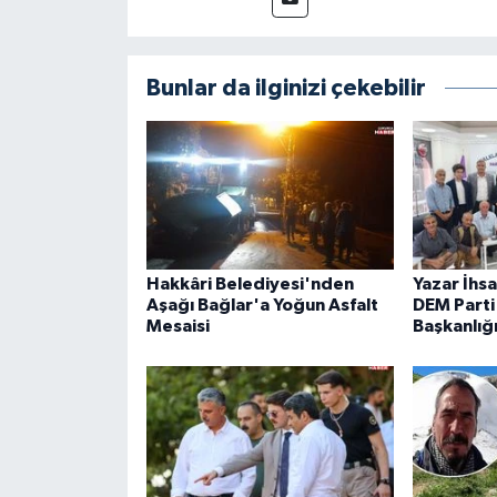
Bunlar da ilginizi çekebilir
Hakkâri Belediyesi'nden
Yazar İhs
Aşağı Bağlar'a Yoğun Asfalt
DEM Parti 
Mesaisi
Başkanlığ