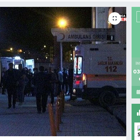
İM
03