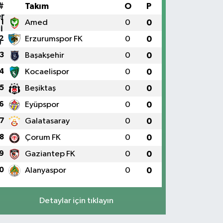
#
Takım
O
P
1
Amed
0
0
2
Erzurumspor FK
0
0
3
Başakşehir
0
0
4
Kocaelispor
0
0
5
Beşiktaş
0
0
6
Eyüpspor
0
0
7
Galatasaray
0
0
8
Çorum FK
0
0
9
Gaziantep FK
0
0
0
Alanyaspor
0
0
Detaylar için tıklayın