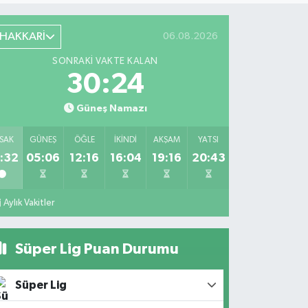
HAKKARİ
06.08.2026
SONRAKI VAKTE KALAN
30:24
Güneş Namazı
SAK
GÜNEŞ
ÖĞLE
İKINDI
AKŞAM
YATSI
:32
05:06
12:16
16:04
19:16
20:43
Aylık Vakitler
Süper Lig Puan Durumu
Süper Lig