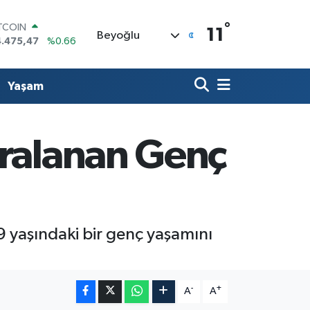
°
ITCOIN
11
Beyoğlu
4.475,47
%0.66
OLAR
,5971
%0.05
URO
Yaşam
,1336
%0.18
ERLİN
4,2534
%0.22
RAM ALTIN
aralanan Genç
527.85
%0.54
ST100
.703
%0
yaşındaki bir genç yaşamını
-
+
A
A