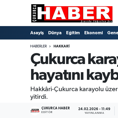
Asayiş
Hava Durumu
Asayiş
Dünya
Eğitim
Ekonomi
Gene
Dünya
Trafik Durumu
HABERLER
HAKKARI
Eğitim
Süper Lig Puan Durumu ve Fikstür
Çukurca kara
Ekonomi
Tüm Manşetler
hayatını kayb
Genel
Son Dakika Haberleri
Gündem
Haber Arşivi
Hakkâri-Çukurca karayolu üzer
yitirdi.
Hakkari
ÇUKURCA HABER
24.02.2026 - 11:49
EDITÖR
YAYINLANMA
Siyaset