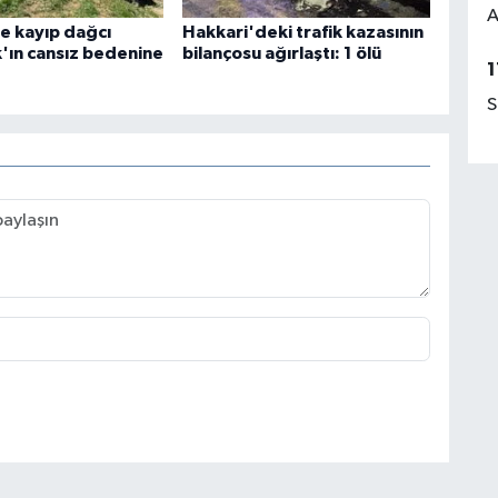
A
e kayıp dağcı
Hakkari'deki trafik kazasının
k'ın cansız bedenine
bilançosu ağırlaştı: 1 ölü
1
S