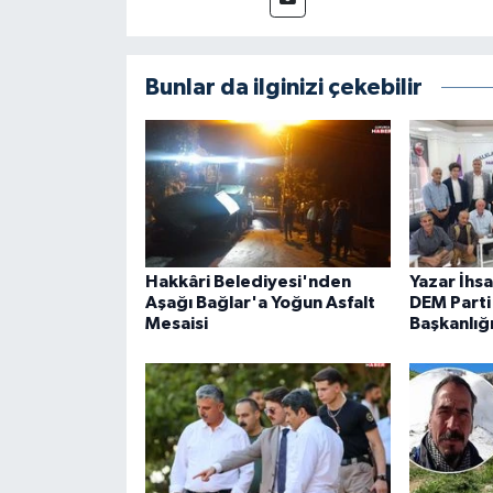
Bunlar da ilginizi çekebilir
Hakkâri Belediyesi'nden
Yazar İhs
Aşağı Bağlar'a Yoğun Asfalt
DEM Parti 
Mesaisi
Başkanlığ