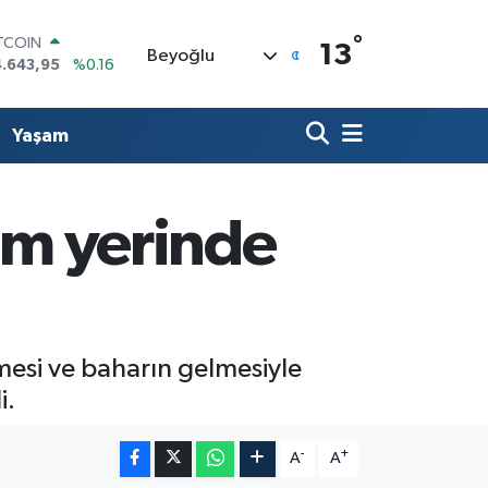
°
ITCOIN
13
Beyoğlu
4.643,95
%0.16
OLAR
7,6704
%0
URO
Yaşam
5,0406
%-0.08
ERLİN
,2143
%0
RAM ALTIN
şim yerinde
500.87
%0.12
ST100
.799
%70
mesi ve baharın gelmesiyle
i.
-
+
A
A