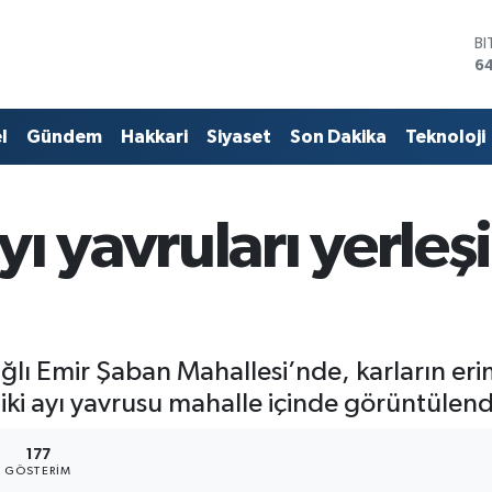
B
6
D
4
E
l
Gündem
Hakkari
Siyaset
Son Dakika
Teknoloji
5
ST
64
G
ı yavruları yerle
6
Bİ
13
ğlı Emir Şaban Mahallesi’nde, karların eri
iki ayı yavrusu mahalle içinde görüntülend
177
GÖSTERIM