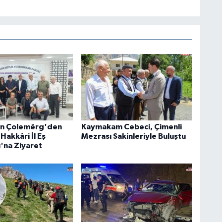
an Çolemêrg'den
Kaymakam Cebeci, Çimenli
Hakkâri İl Eş
Mezrası Sakinleriyle Buluştu
ı'na Ziyaret