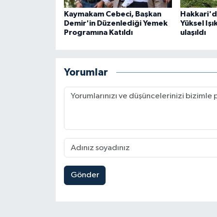
Kaymakam Cebeci, Başkan
Hakkari'd
Demir'in Düzenlediği Yemek
Yüksel Işı
Programına Katıldı
ulaşıldı
Yorumlar
Gönder