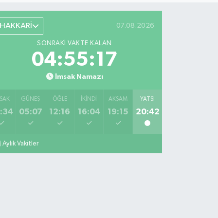
HAKKARİ
07.08.2026
SONRAKI VAKTE KALAN
04:55:17
İmsak Namazı
SAK
GÜNEŞ
ÖĞLE
İKINDI
AKŞAM
YATSI
:34
05:07
12:16
16:04
19:15
20:42
Aylık Vakitler