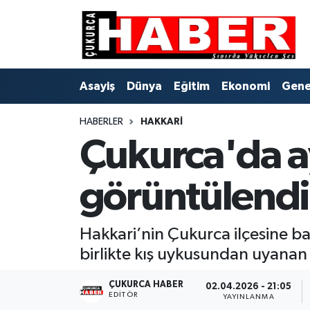
Asayiş
Hava Durumu
Asayiş
Dünya
Eğitim
Ekonomi
Gene
Dünya
Trafik Durumu
HABERLER
HAKKARI
Eğitim
Süper Lig Puan Durumu ve Fikstür
Çukurca'da ay
Ekonomi
Tüm Manşetler
görüntülendi
Genel
Son Dakika Haberleri
Gündem
Haber Arşivi
Hakkari’nin Çukurca ilçesine ba
birlikte kış uykusundan uyanan 
Hakkari
ÇUKURCA HABER
02.04.2026 - 21:05
EDITÖR
YAYINLANMA
Siyaset