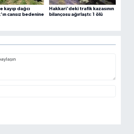
e kayıp dağcı
Hakkari'deki trafik kazasının
k'ın cansız bedenine
bilançosu ağırlaştı: 1 ölü