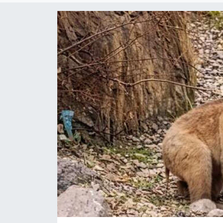
Son Dakika
Teknoloji
Yaşam