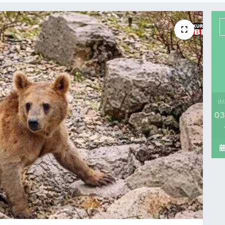
İM
03