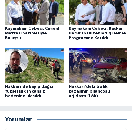
Kaymakam Cebeci, Çimenli
Kaymakam Cebeci, Başkan
Mezrası Sakinleriyle
Demir'in Düzenlediği Yemek
Buluştu
Programına Katıldı
Hakkari'de kayıp dağcı
Hakkari'deki trafik
Yüksel Işık'ın cansız
kazasının bilançosu
bedenine ulaşıldı
ağırlaştı: 1 ölü
Yorumlar