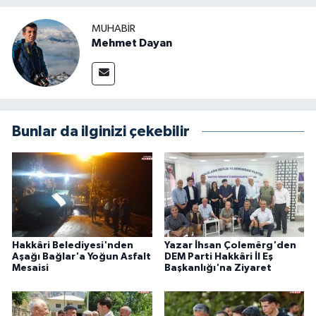
MUHABIR
Mehmet Dayan
Bunlar da ilginizi çekebilir
Hakkâri Belediyesi'nden
Yazar İhsan Çolemêrg'den
Aşağı Bağlar'a Yoğun Asfalt
DEM Parti Hakkâri İl Eş
Mesaisi
Başkanlığı'na Ziyaret