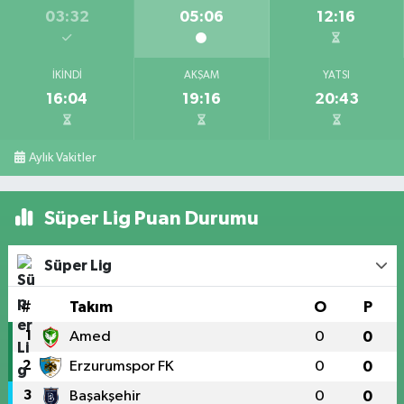
03:32
05:06
12:16
İKINDI
AKŞAM
YATSI
16:04
19:16
20:43
Aylık Vakitler
Süper Lig Puan Durumu
Süper Lig
#
Takım
O
P
1
Amed
0
0
2
Erzurumspor FK
0
0
3
Başakşehir
0
0