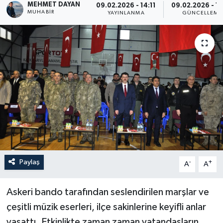
MEHMET DAYAN
09.02.2026 - 14:11
09.02.2026 - 14
MUHABIR
YAYINLANMA
GÜNCELLEME
Son Dakika
Teknoloji
Yaşam
Paylaş
-
+
A
A
Askeri bando tarafından seslendirilen marşlar ve
çeşitli müzik eserleri, ilçe sakinlerine keyifli anlar
yaşattı. Etkinlikte zaman zaman vatandaşların