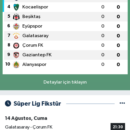
4
Kocaelispor
0
0
5
Beşiktaş
0
0
6
Eyüpspor
0
0
7
Galatasaray
0
0
8
Çorum FK
0
0
9
Gaziantep FK
0
0
10
Alanyaspor
0
0
Detaylar için tıklayın
Süper Lig Fikstür
14 Ağustos, Cuma
Galatasaray - Çorum FK
21:30