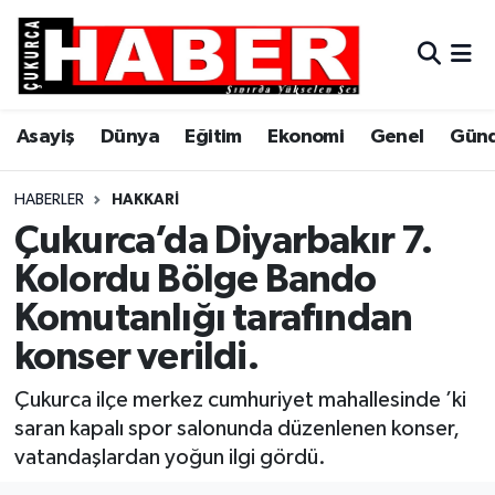
Asayiş
Hava Durumu
Asayiş
Dünya
Eğitim
Ekonomi
Genel
Gün
Dünya
Trafik Durumu
Eğitim
Süper Lig Puan Durumu ve Fikstür
HABERLER
HAKKARI
Çukurca’da Diyarbakır 7.
Ekonomi
Tüm Manşetler
Kolordu Bölge Bando
Komutanlığı tarafından
Genel
Son Dakika Haberleri
konser verildi.
Gündem
Haber Arşivi
Çukurca ilçe merkez cumhuriyet mahallesinde ’ki
Hakkari
saran kapalı spor salonunda düzenlenen konser,
vatandaşlardan yoğun ilgi gördü.
Siyaset