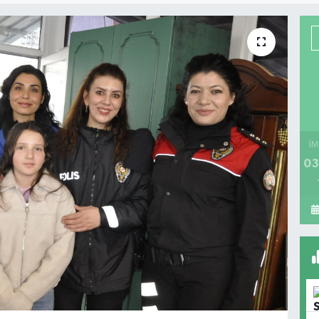
İM
03