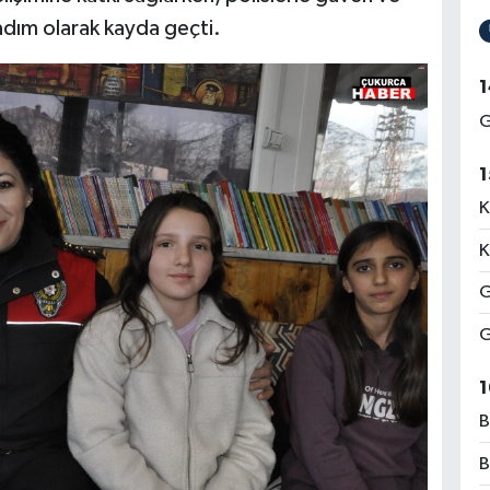
 adım olarak kayda geçti.
1
G
1
K
K
G
G
1
B
B