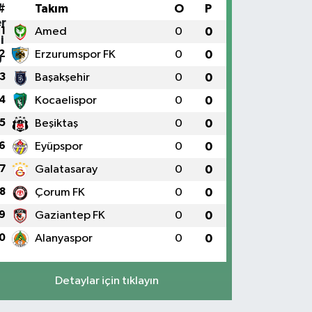
#
Takım
O
P
1
Amed
0
0
2
Erzurumspor FK
0
0
3
Başakşehir
0
0
4
Kocaelispor
0
0
5
Beşiktaş
0
0
6
Eyüpspor
0
0
7
Galatasaray
0
0
8
Çorum FK
0
0
9
Gaziantep FK
0
0
0
Alanyaspor
0
0
Detaylar için tıklayın