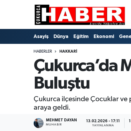
Asayiş
Hava Durumu
Asayiş
Dünya
Eğitim
Ekonomi
Gene
Dünya
Trafik Durumu
HABERLER
HAKKARI
Eğitim
Süper Lig Puan Durumu ve Fikstür
Çukurca’da Mi
Ekonomi
Tüm Manşetler
Buluştu
Genel
Son Dakika Haberleri
Gündem
Haber Arşivi
Çukurca ilçesinde Çocuklar ve p
araya geldi.
Hakkari
MEHMET DAYAN
13.02.2026 - 17:11
1
MUHABIR
YAYINLANMA
Siyaset