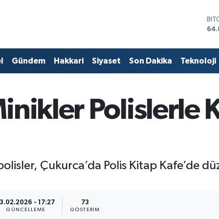
DO
47,
EU
55,
STE
l
Gündem
Hakkari
Siyaset
Son Dakika
Teknoloji
64,
GRA
66
BİS
nikler Polislerle 
13.
BIT
64.
olisler, Çukurca’da Polis Kitap Kafe’de düz
3.02.2026 - 17:27
73
GÜNCELLEME
GÖSTERIM