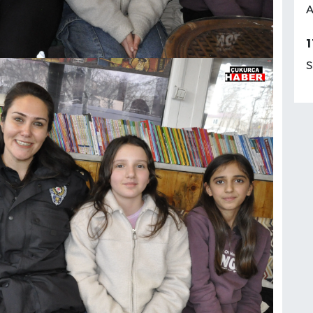
A
1
S