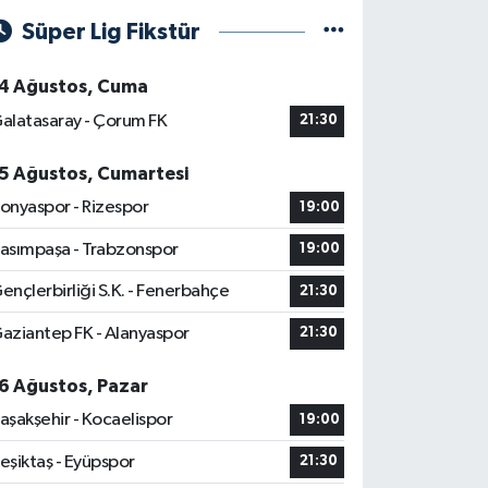
Süper Lig Fikstür
4 Ağustos, Cuma
alatasaray - Çorum FK
21:30
5 Ağustos, Cumartesi
onyaspor - Rizespor
19:00
asımpaşa - Trabzonspor
19:00
ençlerbirliği S.K. - Fenerbahçe
21:30
aziantep FK - Alanyaspor
21:30
6 Ağustos, Pazar
aşakşehir - Kocaelispor
19:00
eşiktaş - Eyüpspor
21:30