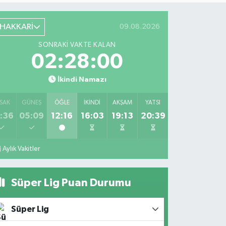
HAKKARİ
09.08.2026
SONRAKI VAKTE KALAN
02:27:58
İkindi Namazı
SAK
GÜNEŞ
ÖĞLE
İKINDI
AKŞAM
YATSI
:36
05:09
12:16
16:03
19:13
20:39
Aylık Vakitler
Süper Lig Puan Durumu
Süper Lig