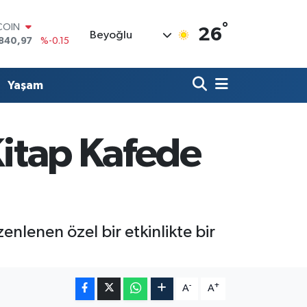
°
LAR
26
Beyoğlu
7436
%0.18
RO
2510
%0.32
RLİN
Yaşam
4811
%0.38
M ALTIN
60.55
%0
T100
Kitap Kafede
779
%-14
COIN
840,97
%-0.15
enlenen özel bir etkinlikte bir
-
+
A
A