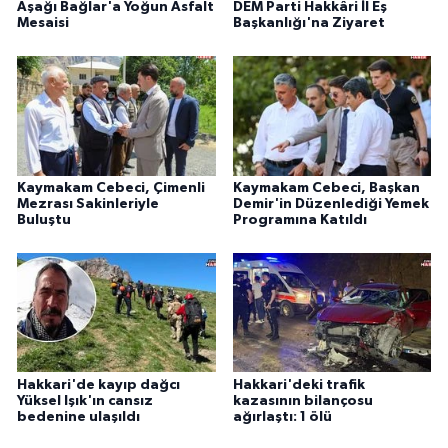
Aşağı Bağlar'a Yoğun Asfalt
DEM Parti Hakkâri İl Eş
Mesaisi
Başkanlığı'na Ziyaret
Kaymakam Cebeci, Çimenli
Kaymakam Cebeci, Başkan
Mezrası Sakinleriyle
Demir'in Düzenlediği Yemek
Buluştu
Programına Katıldı
Hakkari'de kayıp dağcı
Hakkari'deki trafik
Yüksel Işık'ın cansız
kazasının bilançosu
bedenine ulaşıldı
ağırlaştı: 1 ölü