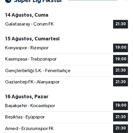
Süper Lig Fikstür
14 Ağustos, Cuma
Galatasaray - Çorum FK
21:30
15 Ağustos, Cumartesi
Konyaspor - Rizespor
19:00
Kasımpaşa - Trabzonspor
19:00
Gençlerbirliği S.K. - Fenerbahçe
21:30
Gaziantep FK - Alanyaspor
21:30
16 Ağustos, Pazar
Başakşehir - Kocaelispor
19:00
Beşiktaş - Eyüpspor
21:30
Amed - Erzurumspor FK
21:30