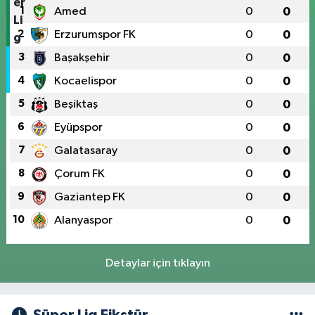
1
Amed
0
0
2
Erzurumspor FK
0
0
3
Başakşehir
0
0
4
Kocaelispor
0
0
5
Beşiktaş
0
0
6
Eyüpspor
0
0
7
Galatasaray
0
0
8
Çorum FK
0
0
9
Gaziantep FK
0
0
10
Alanyaspor
0
0
Detaylar için tıklayın