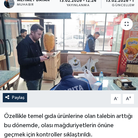
MEHMET DAYAN
13.02.2026 - 12:24
13.02.2026 - 12
MUHABIR
YAYINLANMA
GÜNCELLEME
Son Dakika
Teknoloji
Yaşam
Paylaş
-
+
A
A
Özellikle temel gıda ürünlerine olan talebin arttığı
bu dönemde, olası mağduriyetlerin önüne
geçmek için kontroller sıklaştırıldı.