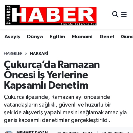
Asayiş
Hava Durumu
Asayiş
Dünya
Eğitim
Ekonomi
Genel
Gün
Dünya
Trafik Durumu
Eğitim
Süper Lig Puan Durumu ve Fikstür
HABERLER
HAKKARI
Çukurca’da Ramazan
Ekonomi
Tüm Manşetler
Öncesi İş Yerlerine
Kapsamlı Denetim
Genel
Son Dakika Haberleri
Çukurca ilçesinde, Ramazan ayı öncesinde
Gündem
Haber Arşivi
vatandaşların sağlıklı, güvenli ve huzurlu bir
şekilde alışveriş yapabilmesini sağlamak amacıyla
Hakkari
geniş kapsamlı denetimler gerçekleştirildi.
Siyaset