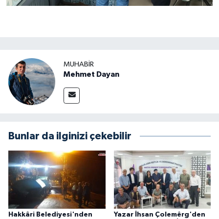
MUHABIR
Mehmet Dayan
Bunlar da ilginizi çekebilir
Hakkâri Belediyesi'nden
Yazar İhsan Çolemêrg'den