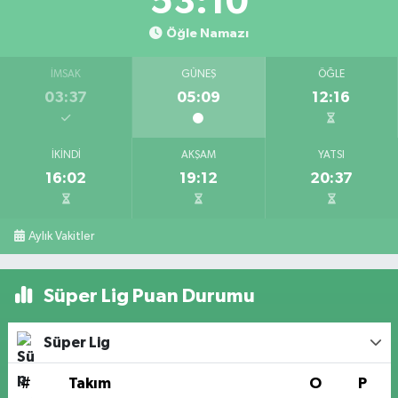
53:09
Öğle Namazı
İMSAK
GÜNEŞ
ÖĞLE
03:37
05:09
12:16
İKINDI
AKŞAM
YATSI
16:02
19:12
20:37
Aylık Vakitler
Süper Lig Puan Durumu
Süper Lig
#
Takım
O
P