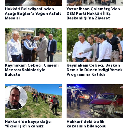
Hakkâri Belediyesi'nden
Yazar İhsan Çolemêrg'den
Aşağı Bağlar'a Yoğun Asfalt
DEM Parti Hakkâri İl Eş
Mesaisi
Başkanlığı'na Ziyaret
Kaymakam Cebeci, Çimenli
Kaymakam Cebeci, Başkan
Mezrası Sakinleriyle
Demir'in Düzenlediği Yemek
Buluştu
Programına Katıldı
Hakkari'de kayıp dağcı
Hakkari'deki trafik
Yüksel Işık'ın cansız
kazasının bilançosu