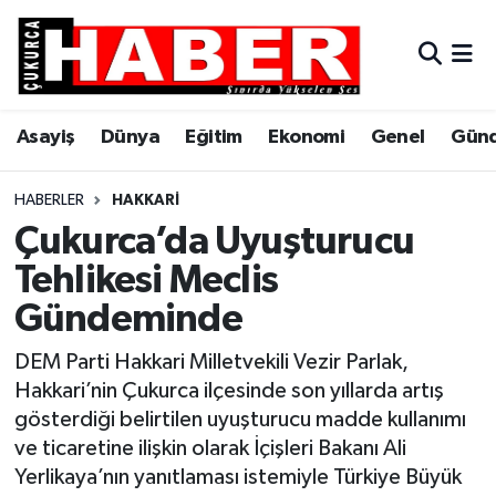
Asayiş
Hava Durumu
Asayiş
Dünya
Eğitim
Ekonomi
Genel
Gün
Dünya
Trafik Durumu
Eğitim
Süper Lig Puan Durumu ve Fikstür
HABERLER
HAKKARI
Çukurca’da Uyuşturucu
Ekonomi
Tüm Manşetler
Tehlikesi Meclis
Gündeminde
Genel
Son Dakika Haberleri
DEM Parti Hakkari Milletvekili Vezir Parlak,
Gündem
Haber Arşivi
Hakkari’nin Çukurca ilçesinde son yıllarda artış
gösterdiği belirtilen uyuşturucu madde kullanımı
Hakkari
ve ticaretine ilişkin olarak İçişleri Bakanı Ali
Yerlikaya’nın yanıtlaması istemiyle Türkiye Büyük
Siyaset