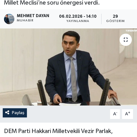
Millet Meclisi’ne soru önergesi verdi.
Son Dakika
MEHMET DAYAN
06.02.2026 - 14:10
29
MUHABIR
YAYINLANMA
GÖSTERIM
Teknoloji
Yaşam
Paylaş
-
+
A
A
DEM Parti Hakkari Milletvekili Vezir Parlak,