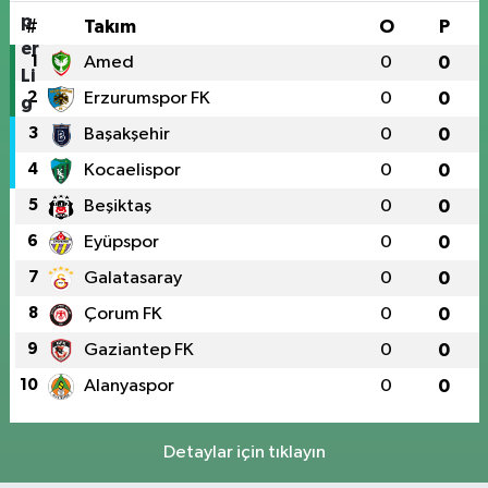
#
Takım
O
P
1
Amed
0
0
2
Erzurumspor FK
0
0
3
Başakşehir
0
0
4
Kocaelispor
0
0
5
Beşiktaş
0
0
6
Eyüpspor
0
0
7
Galatasaray
0
0
8
Çorum FK
0
0
9
Gaziantep FK
0
0
10
Alanyaspor
0
0
Detaylar için tıklayın