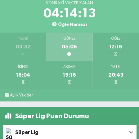
SONRAKI VAKTE KALAN
04:14:12
Öğle Namazı
İMSAK
GÜNEŞ
ÖĞLE
03:32
05:06
12:16
İKINDI
AKŞAM
YATSI
16:04
19:16
20:43
Aylık Vakitler
Süper Lig Puan Durumu
Süper Lig