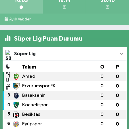
16:03
19:14
20:40
Aylık Vakitler
Süper Lig Puan Durumu
Süper Lig
#
Takım
O
P
1
Amed
0
0
2
Erzurumspor FK
0
0
3
Başakşehir
0
0
4
Kocaelispor
0
0
5
Beşiktaş
0
0
6
Eyüpspor
0
0