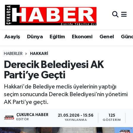
Asayiş
Hava Durumu
Asayiş
Dünya
Eğitim
Ekonomi
Genel
Gün
Dünya
Trafik Durumu
Eğitim
Süper Lig Puan Durumu ve Fikstür
HABERLER
HAKKARI
Derecik Belediyesi AK
Ekonomi
Tüm Manşetler
Parti’ye Geçti
Genel
Son Dakika Haberleri
Hakkari'de Belediye meclis üyelerinin yaptığı
seçim sonucunda Derecik Belediyesi’nin yönetimi
Gündem
Haber Arşivi
AK Parti’ye geçti.
Hakkari
ÇUKURCA HABER
21.05.2026 - 15:56
125
EDITÖR
YAYINLANMA
GÖSTERIM
O
Siyaset