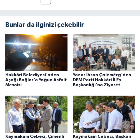
Bunlar da ilginizi çekebilir
Hakkâri Belediyesi'nden
Yazar İhsan Çolemêrg'den
Aşağı Bağlar'a Yoğun Asfalt
DEM Parti Hakkâri İl Eş
Mesaisi
Başkanlığı'na Ziyaret
Kaymakam Cebeci, Çimenli
Kaymakam Cebeci, Başkan