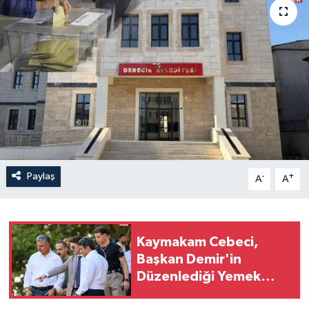
Son Dakika
Teknoloji
Yaşam
Paylaş
-
+
A
A
Kaymakam Cebeci,
Başkan Demir'in
Düzenlediği Yemek
Programına Katıldı