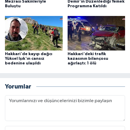
Mezrası Sakinleriyle
Demir'in Düzenlediği Yemek
Buluştu
Programına Katıldı
Hakkari'de kayıp dağcı
Hakkari'deki trafik
Yüksel Işık'ın cansız
kazasının bilançosu
bedenine ulaşıldı
ağırlaştı: 1 ölü
Yorumlar