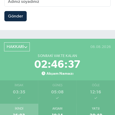
Gönder
HAKKARİ
08.08.2026
SONRAKI VAKTE KALAN
02:46:36
Akşam Namazı
İMSAK
GÜNEŞ
ÖĞLE
03:35
05:08
12:16
İKINDI
AKŞAM
YATSI