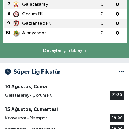
7
Galatasaray
0
0
8
Çorum FK
0
0
9
Gaziantep FK
0
0
10
Alanyaspor
0
0
Detaylar için tıklayın
Süper Lig Fikstür
14 Ağustos, Cuma
Galatasaray - Çorum FK
21:30
15 Ağustos, Cumartesi
Konyaspor - Rizespor
19:00