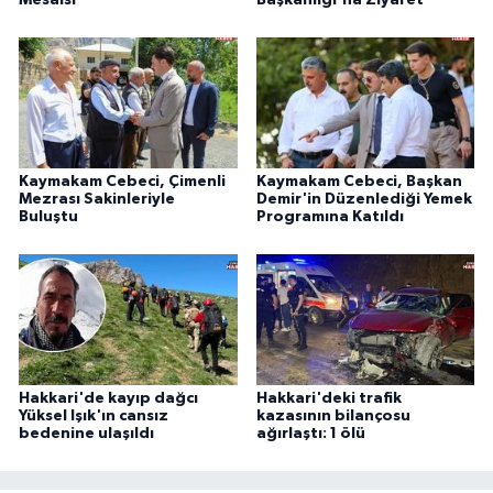
Mesaisi
Başkanlığı'na Ziyaret
Kaymakam Cebeci, Çimenli
Kaymakam Cebeci, Başkan
Mezrası Sakinleriyle
Demir'in Düzenlediği Yemek
Buluştu
Programına Katıldı
Hakkari'de kayıp dağcı
Hakkari'deki trafik
Yüksel Işık'ın cansız
kazasının bilançosu
bedenine ulaşıldı
ağırlaştı: 1 ölü