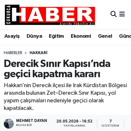
Asayiş
Hava Durumu
Asayiş
Dünya
Eğitim
Ekonomi
Genel
Gün
Dünya
Trafik Durumu
Eğitim
Süper Lig Puan Durumu ve Fikstür
HABERLER
HAKKARI
Derecik Sınır Kapısı’nda
Ekonomi
Tüm Manşetler
geçici kapatma kararı
Genel
Son Dakika Haberleri
Hakkari’nin Derecik ilçesi ile Irak Kürdistan Bölgesi
arasında bulunan Zet–Derecik Sınır Kapısı, yol
Gündem
Haber Arşivi
yapım çalışmaları nedeniyle geçici olarak
kapatılacak.
Hakkari
MEHMET DAYAN
20.05.2026 - 16:52
7
MUHABIR
Siyaset
YAYINLANMA
GÖSTERIM
O