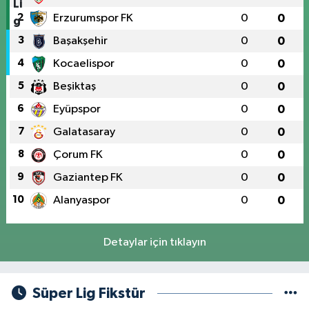
2
Erzurumspor FK
0
0
3
Başakşehir
0
0
4
Kocaelispor
0
0
5
Beşiktaş
0
0
6
Eyüpspor
0
0
7
Galatasaray
0
0
8
Çorum FK
0
0
9
Gaziantep FK
0
0
10
Alanyaspor
0
0
Detaylar için tıklayın
Süper Lig Fikstür