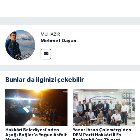
MUHABIR
Mehmet Dayan
Bunlar da ilginizi çekebilir
Hakkâri Belediyesi'nden
Yazar İhsan Çolemêrg'den
Aşağı Bağlar'a Yoğun Asfalt
DEM Parti Hakkâri İl Eş