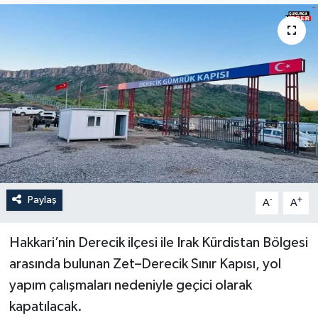
Son Dakika
Teknoloji
Yaşam
Paylaş
-
+
A
A
Hakkari’nin Derecik ilçesi ile Irak Kürdistan Bölgesi
arasında bulunan Zet–Derecik Sınır Kapısı, yol
yapım çalışmaları nedeniyle geçici olarak
kapatılacak.