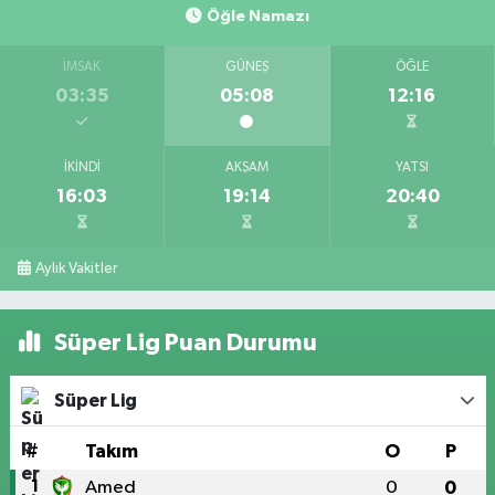
Öğle Namazı
İMSAK
GÜNEŞ
ÖĞLE
03:35
05:08
12:16
İKINDI
AKŞAM
YATSI
16:03
19:14
20:40
Aylık Vakitler
Süper Lig Puan Durumu
Süper Lig
#
Takım
O
P
1
Amed
0
0