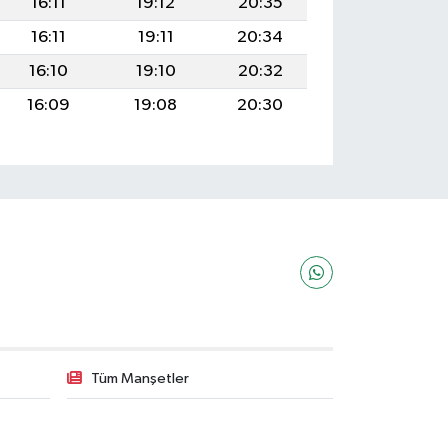
16:11
19:12
20:35
16:11
19:11
20:34
16:10
19:10
20:32
16:09
19:08
20:30
Tüm Manşetler