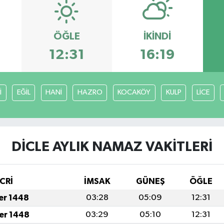
ÖĞLE
İKINDI
12:31
16:19
İ
EĞİL
HANİ
HAZRO
KOCAKÖY
KULP
LİCE
DİCLE AYLIK NAMAZ VAKITLERI
CRİ
İMSAK
GÜNEŞ
ÖĞLE
fer 1448
03:28
05:09
12:31
fer 1448
03:29
05:10
12:31