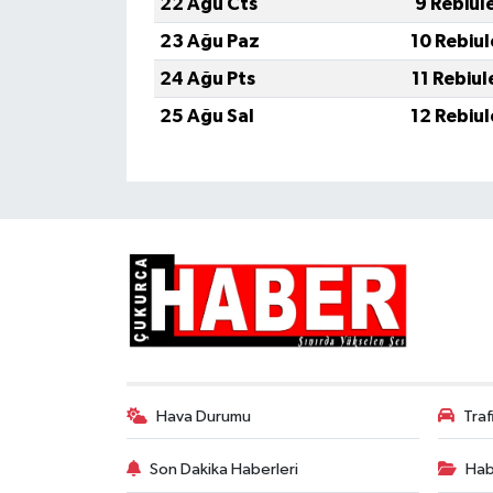
22 Ağu Cts
9 Rebiul
23 Ağu Paz
10 Rebiu
24 Ağu Pts
11 Rebiu
25 Ağu Sal
12 Rebiu
Hava Durumu
Tra
Son Dakika Haberleri
Hab