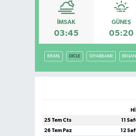
Son Dakika
İMSAK
GÜNEŞ
Teknoloji
03:45
05:20
Yaşam
BİSMİL
DİCLE
DİYARBAKIR
ERGAN
Hİ
25 Tem Cts
11 Sa
26 Tem Paz
12 Sa