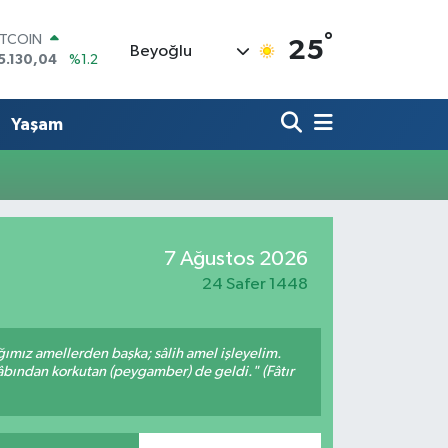
°
ITCOIN
25
Beyoğlu
5.130,04
%1.2
OLAR
7,7106
%0.17
URO
Yaşam
5,1652
%0.27
TERLİN
4,4046
%0.35
RAM ALTIN
618.49
%2.12
İST100
7 Ağustos 2026
3.773
%-19
24 Safer 1448
ığımız amellerden başka; sâlih amel işleyelim.
bından korkutan (peygamber) de geldi." (Fâtır