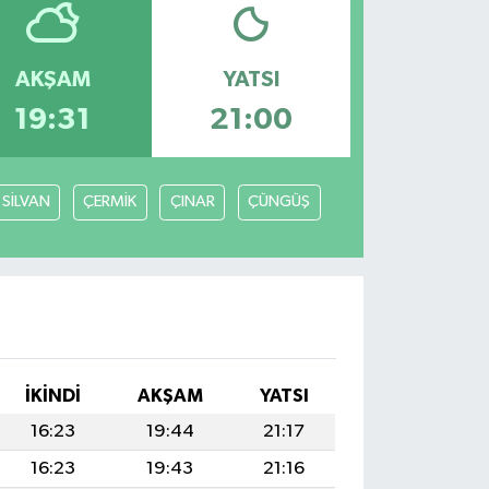
AKŞAM
YATSI
19:31
21:00
SİLVAN
ÇERMİK
ÇINAR
ÇÜNGÜŞ
İKINDI
AKŞAM
YATSI
16:23
19:44
21:17
16:23
19:43
21:16