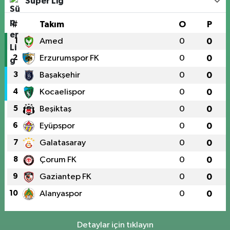
Süper Lig
#
Takım
O
P
1
Amed
0
0
2
Erzurumspor FK
0
0
3
Başakşehir
0
0
4
Kocaelispor
0
0
5
Beşiktaş
0
0
6
Eyüpspor
0
0
7
Galatasaray
0
0
8
Çorum FK
0
0
9
Gaziantep FK
0
0
10
Alanyaspor
0
0
Detaylar için tıklayın