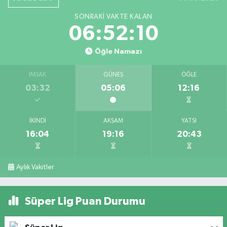
SONRAKI VAKTE KALAN
06:52:10
Öğle Namazı
İMSAK
GÜNEŞ
ÖĞLE
03:32
05:06
12:16
İKINDI
AKŞAM
YATSI
16:04
19:16
20:43
Aylık Vakitler
Süper Lig Puan Durumu