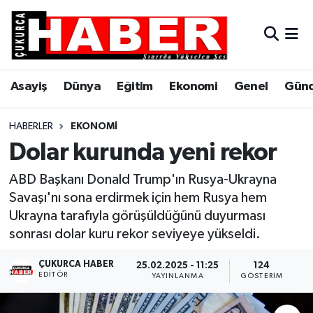
Asayiş
Hava Durumu
Asayiş
Dünya
Eğitim
Ekonomi
Genel
Gün
Dünya
Trafik Durumu
Eğitim
Süper Lig Puan Durumu ve Fikstür
HABERLER
EKONOMI
Dolar kurunda yeni rekor
Ekonomi
Tüm Manşetler
ABD Başkanı Donald Trump'ın Rusya-Ukrayna
Genel
Son Dakika Haberleri
Savaşı'nı sona erdirmek için hem Rusya hem
Ukrayna tarafıyla görüşüldüğünü duyurması
Gündem
Haber Arşivi
sonrası dolar kuru rekor seviyeye yükseldi.
ÇUKURCA HABER
Hakkari
25.02.2025 - 11:25
124
EDITÖR
YAYINLANMA
GÖSTERIM
Siyaset