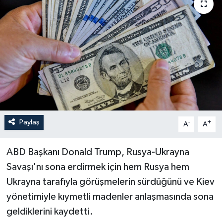
Son Dakika
Teknoloji
Yaşam
Paylaş
-
+
A
A
ABD Başkanı Donald Trump, Rusya-Ukrayna
Savaşı'nı sona erdirmek için hem Rusya hem
Ukrayna tarafıyla görüşmelerin sürdüğünü ve Kiev
yönetimiyle kıymetli madenler anlaşmasında sona
geldiklerini kaydetti.