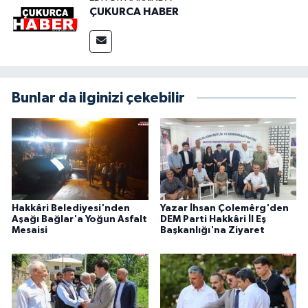
ÇUKURCA HABER
Bunlar da ilginizi çekebilir
Hakkâri Belediyesi'nden
Yazar İhsan Çolemêrg'den
Aşağı Bağlar'a Yoğun Asfalt
DEM Parti Hakkâri İl Eş
Mesaisi
Başkanlığı'na Ziyaret