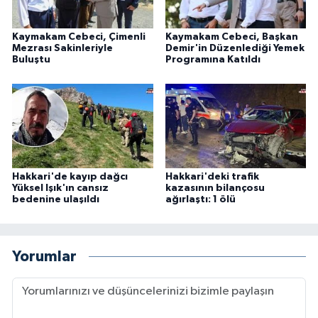
Kaymakam Cebeci, Çimenli
Kaymakam Cebeci, Başkan
Mezrası Sakinleriyle
Demir'in Düzenlediği Yemek
Buluştu
Programına Katıldı
Hakkari'de kayıp dağcı
Hakkari'deki trafik
Yüksel Işık'ın cansız
kazasının bilançosu
bedenine ulaşıldı
ağırlaştı: 1 ölü
Yorumlar