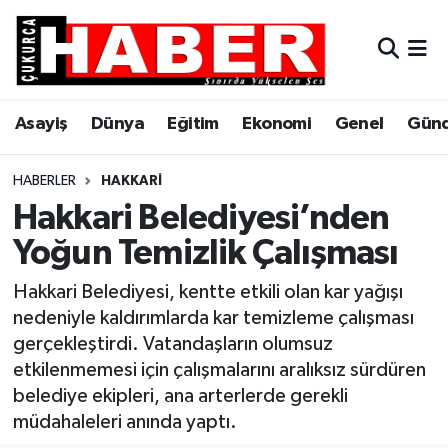
Asayiş
Hava Durumu
Asayiş
Dünya
Eğitim
Ekonomi
Genel
Gün
Dünya
Trafik Durumu
Eğitim
Süper Lig Puan Durumu ve Fikstür
HABERLER
HAKKARI
Hakkari Belediyesi’nden
Ekonomi
Tüm Manşetler
Yoğun Temizlik Çalışması
Genel
Son Dakika Haberleri
Hakkari Belediyesi, kentte etkili olan kar yağışı
nedeniyle kaldırımlarda kar temizleme çalışması
Gündem
Haber Arşivi
gerçekleştirdi. Vatandaşların olumsuz
etkilenmemesi için çalışmalarını aralıksız sürdüren
Hakkari
belediye ekipleri, ana arterlerde gerekli
müdahaleleri anında yaptı.
Siyaset