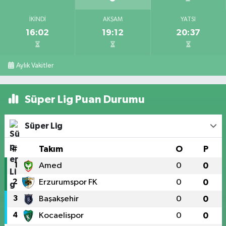
İKINDI
AKŞAM
YATSI
16:02
19:12
20:37
Aylık Vakitler
Süper Lig Puan Durumu
Süper Lig
#
Takım
O
P
1
Amed
0
0
2
Erzurumspor FK
0
0
3
Başakşehir
0
0
4
Kocaelispor
0
0