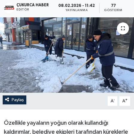
ÇUKURCA HABER
08.02.2026 - 11:42
77
EDITÖR
Son Dakika
YAYINLANMA
GÖSTERIM
Teknoloji
Yaşam
Paylaş
-
+
A
A
Özellikle yayaların yoğun olarak kullandığı
kaldırımlar, belediye ekipleri tarafından küreklerle