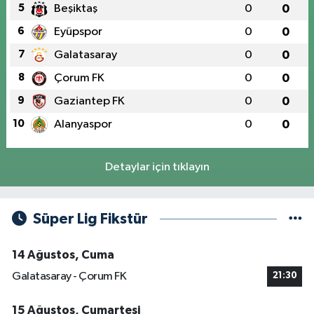
5
Beşiktaş
0
0
6
Eyüpspor
0
0
7
Galatasaray
0
0
8
Çorum FK
0
0
9
Gaziantep FK
0
0
10
Alanyaspor
0
0
Detaylar için tıklayın
Süper Lig Fikstür
14 Ağustos, Cuma
Galatasaray - Çorum FK
21:30
15 Ağustos, Cumartesi