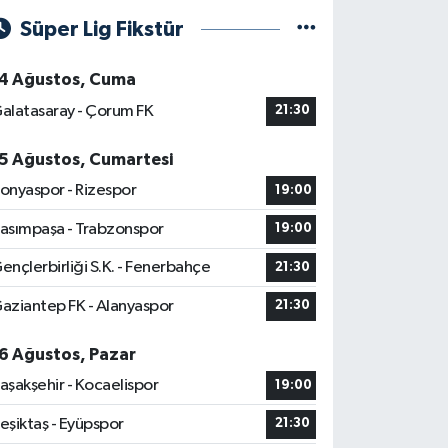
Süper Lig Fikstür
4 Ağustos, Cuma
alatasaray - Çorum FK
21:30
5 Ağustos, Cumartesi
onyaspor - Rizespor
19:00
asımpaşa - Trabzonspor
19:00
ençlerbirliği S.K. - Fenerbahçe
21:30
aziantep FK - Alanyaspor
21:30
6 Ağustos, Pazar
aşakşehir - Kocaelispor
19:00
eşiktaş - Eyüpspor
21:30