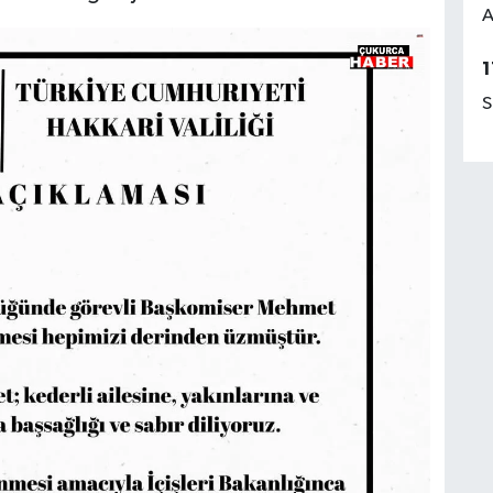
A
1
S