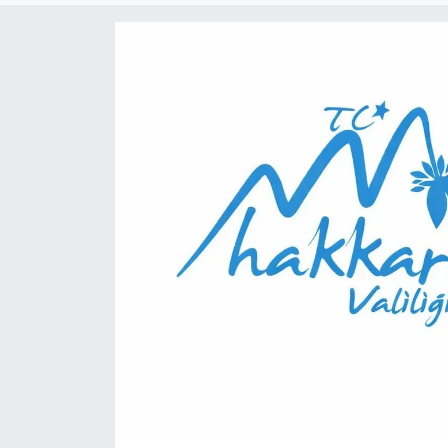
Son Dakika
Teknoloji
Yaşam