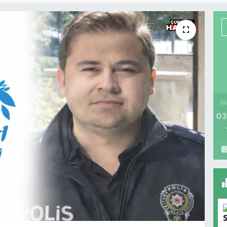
İM
03