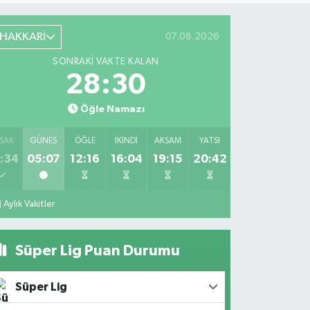
HAKKARİ
07.08.2026
SONRAKI VAKTE KALAN
28:29
Öğle Namazı
SAK
GÜNEŞ
ÖĞLE
İKINDI
AKŞAM
YATSI
:34
05:07
12:16
16:04
19:15
20:42
Aylık Vakitler
Süper Lig Puan Durumu
Süper Lig