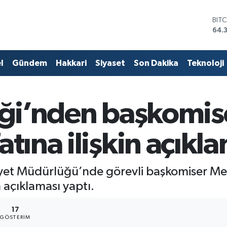
BIT
64.
DO
47,
EU
l
Gündem
Hakkari
Siyaset
Son Dakika
Teknoloji
55,
STE
64,
GRA
liği’nden başkomi
657
BİS
13.
atına ilişkin açıkl
mniyet Müdürlüğü’nde görevli başkomiser M
n açıklaması yaptı.
17
GÖSTERIM