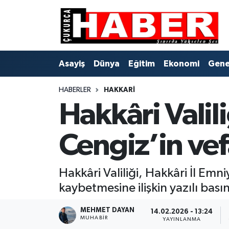
Asayiş
Hava Durumu
Asayiş
Dünya
Eğitim
Ekonomi
Gene
Dünya
Trafik Durumu
HABERLER
HAKKARI
Eğitim
Süper Lig Puan Durumu ve Fikstür
Hakkâri Vali
Ekonomi
Tüm Manşetler
Cengiz’in vef
Genel
Son Dakika Haberleri
Gündem
Haber Arşivi
Hakkâri Valiliği, Hakkâri İl E
kaybetmesine ilişkin yazılı bası
Hakkari
MEHMET DAYAN
14.02.2026 - 13:24
MUHABIR
YAYINLANMA
Siyaset