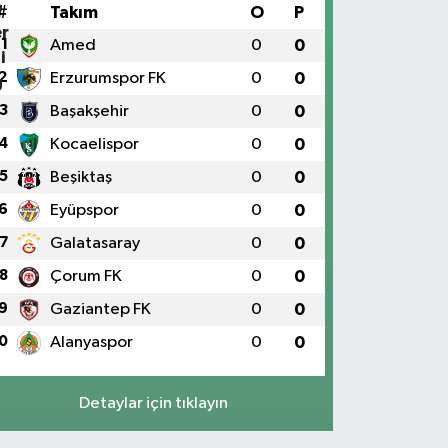
#
Takım
O
P
1
Amed
0
0
2
Erzurumspor FK
0
0
3
Başakşehir
0
0
4
Kocaelispor
0
0
5
Beşiktaş
0
0
6
Eyüpspor
0
0
7
Galatasaray
0
0
8
Çorum FK
0
0
9
Gaziantep FK
0
0
0
Alanyaspor
0
0
Detaylar için tıklayın