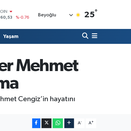
COIN
°
25
Beyoğlu
360,53
%-0.76
LAR
7069
%0.17
RO
Yaşam
0265
%0.01
RLİN
1897
%0.02
M ALTIN
ser Mehmet
4.81
%1.44
T100
887
%64
ama
ehmet Cengiz’in hayatını
-
+
A
A