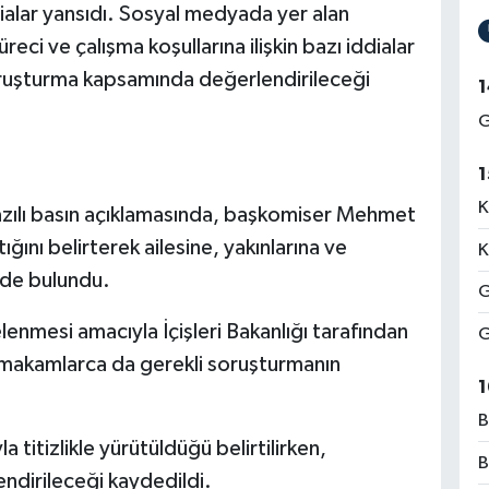
ialar yansıdı. Sosyal medyada yer alan
reci ve çalışma koşullarına ilişkin bazı iddialar
 soruşturma kapsamında değerlendirileceği
1
G
1
K
ı yazılı basın açıklamasında, başkomiser Mehmet
ğını belirterek ailesine, yakınlarına ve
K
nde bulundu.
G
lenmesi amacıyla İçişleri Bakanlığı tarafından
G
i makamlarca da gerekli soruşturmanın
1
B
 titizlikle yürütüldüğü belirtilirken,
B
ndirileceği kaydedildi.