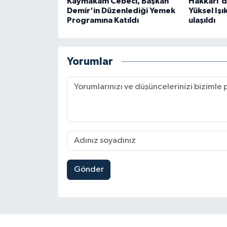
Kaymakam Cebeci, Başkan
Hakkari'd
Demir'in Düzenlediği Yemek
Yüksel Işı
Programına Katıldı
ulaşıldı
Yorumlar
Gönder