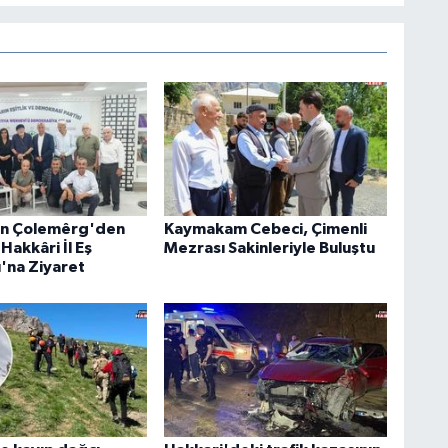
an Çolemêrg'den
Kaymakam Cebeci, Çimenli
Hakkâri İl Eş
Mezrası Sakinleriyle Buluştu
ı'na Ziyaret