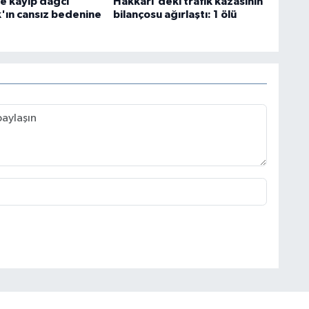
e kayıp dağcı
Hakkari'deki trafik kazasının
k'ın cansız bedenine
bilançosu ağırlaştı: 1 ölü