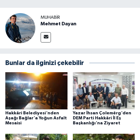
MUHABIR
Mehmet Dayan
Bunlar da ilginizi çekebilir
Hakkâri Belediyesi'nden
Yazar İhsan Çolemêrg'den
Aşağı Bağlar'a Yoğun Asfalt
DEM Parti Hakkâri İl Eş
Mesaisi
Başkanlığı'na Ziyaret