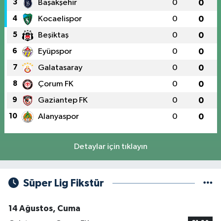
3
Başakşehir
0
0
4
Kocaelispor
0
0
5
Beşiktaş
0
0
6
Eyüpspor
0
0
7
Galatasaray
0
0
8
Çorum FK
0
0
9
Gaziantep FK
0
0
10
Alanyaspor
0
0
Detaylar için tıklayın
Süper Lig Fikstür
14 Ağustos, Cuma