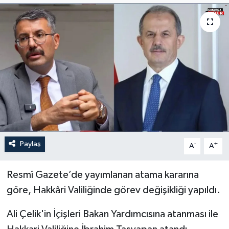
Son Dakika
Teknoloji
Yaşam
Paylaş
-
+
A
A
Resmî Gazete’de yayımlanan atama kararına
göre, Hakkâri Valiliğinde görev değişikliği yapıldı.
Ali Çelik'in İçişleri Bakan Yardımcısına atanması ile