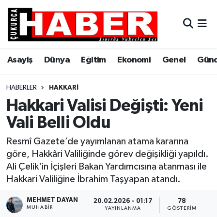
Asayiş
Hava Durumu
Asayiş
Dünya
Eğitim
Ekonomi
Genel
Gün
Dünya
Trafik Durumu
Eğitim
Süper Lig Puan Durumu ve Fikstür
HABERLER
HAKKARI
Hakkari Valisi Değişti: Yeni
Ekonomi
Tüm Manşetler
Vali Belli Oldu
Genel
Son Dakika Haberleri
Resmî Gazete’de yayımlanan atama kararına
göre, Hakkâri Valiliğinde görev değişikliği yapıldı.
Gündem
Haber Arşivi
Ali Çelik'in İçişleri Bakan Yardımcısına atanması ile
Hakkari Valiliğine İbrahim Taşyapan atandı.
Hakkari
MEHMET DAYAN
20.02.2026 - 01:17
78
MUHABIR
Siyaset
YAYINLANMA
GÖSTERIM