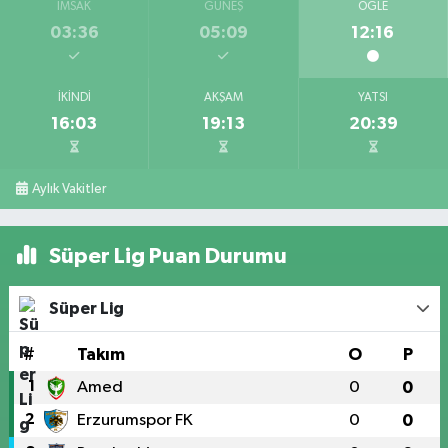
İMSAK
GÜNEŞ
ÖĞLE
03:36
05:09
12:16
İKINDI
AKŞAM
YATSI
16:03
19:13
20:39
Aylık Vakitler
Süper Lig Puan Durumu
Süper Lig
#
Takım
O
P
1
Amed
0
0
2
Erzurumspor FK
0
0