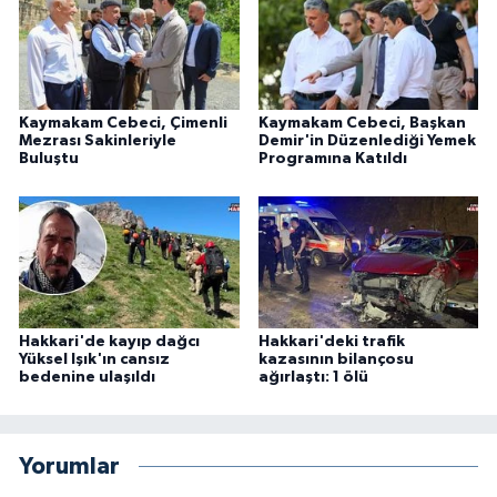
Kaymakam Cebeci, Çimenli
Kaymakam Cebeci, Başkan
Mezrası Sakinleriyle
Demir'in Düzenlediği Yemek
Buluştu
Programına Katıldı
Hakkari'de kayıp dağcı
Hakkari'deki trafik
Yüksel Işık'ın cansız
kazasının bilançosu
bedenine ulaşıldı
ağırlaştı: 1 ölü
Yorumlar